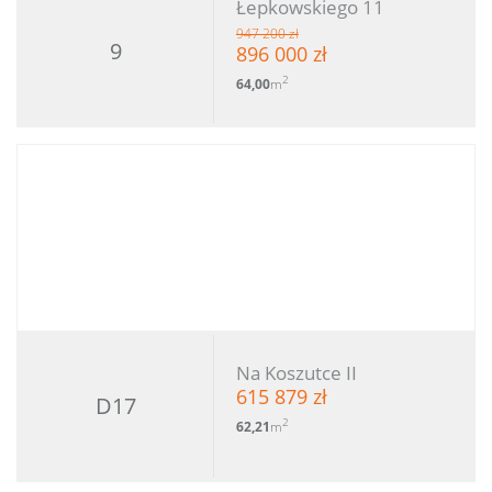
Łepkowskiego 11
947 200 zł
9
896 000 zł
2
64,00
m
Na Koszutce II
615 879 zł
D17
2
62,21
m