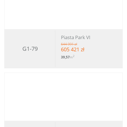
Piasta Park VI
644 991 zł
G1-79
605 421 zł
2
39,57
m