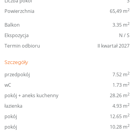
Liczba pokoi
3
2
Powierzchnia
65,49 m
2
Balkon
3.35 m
Ekspozycja
N / S
Termin odbioru
II kwartał 2027
Szczegóły
2
przedpokój
7.52 m
2
wC
1.73 m
2
pokój + aneks kuchenny
28.26 m
2
łazienka
4.93 m
2
pokój
12.65 m
2
pokój
10.28 m