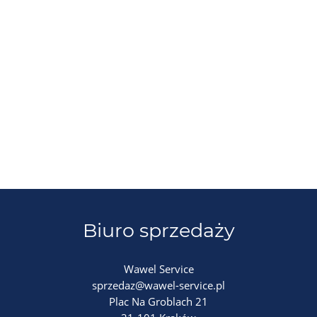
Biuro sprzedaży
Wawel Service
sprzedaz@wawel-service.pl
Plac Na Groblach 21