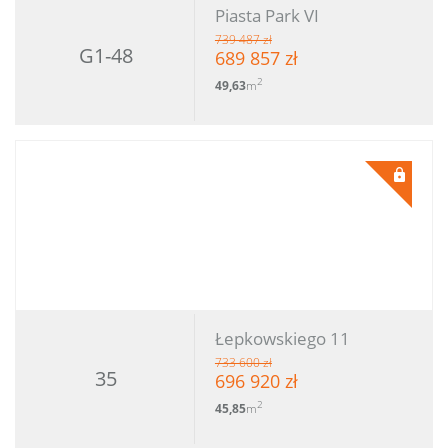
Piasta Park VI
739 487 zł
G1-48
689 857 zł
2
49,63
m
Łepkowskiego 11
733 600 zł
35
696 920 zł
2
45,85
m