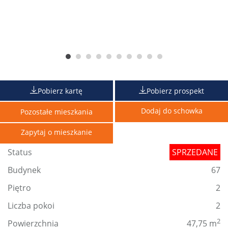
Pobierz kartę
Pobierz prospekt
Dodaj do schowka
Pozostałe mieszkania
Zapytaj o mieszkanie
Status
SPRZEDANE
Budynek
67
Piętro
2
Liczba pokoi
2
2
Powierzchnia
47,75 m