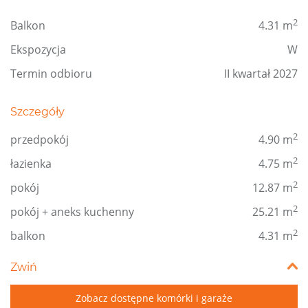
2
Balkon
4.31 m
Ekspozycja
W
Termin odbioru
II kwartał 2027
Szczegóły
2
przedpokój
4.90 m
2
łazienka
4.75 m
2
pokój
12.87 m
2
pokój + aneks kuchenny
25.21 m
2
balkon
4.31 m
Zwiń
Zobacz dostępne komórki i garaże