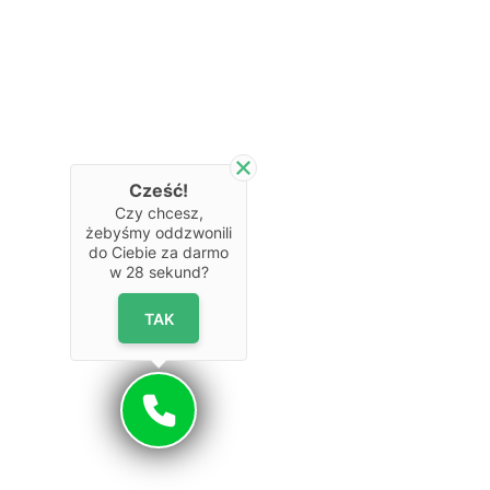
13
miejsce postojowe
nd.
50 000.00 zł
budynek 65
Enklawa Bukowa II
11
miejsce postojowe
nd.
50 000.00 zł
budynek 65
Enklawa Bukowa II
10
Cześć!
miejsce postojowe
nd.
50 000.00 zł
budynek 65
Czy chcesz,
Enklawa Bukowa II
żebyśmy oddzwonili
do Ciebie za darmo
9
w
28
sekund?
miejsce postojowe
nd.
55 000.00 zł
budynek 65
Enklawa Bukowa II
TAK
5
miejsce postojowe
nd.
45 000.00 zł
budynek 65
Enklawa Bukowa II
MPZ 42
miejsce postojowe
nd.
30 000.00 zł
budynek 69
Enklawa Bukowa II
zewnętrzne