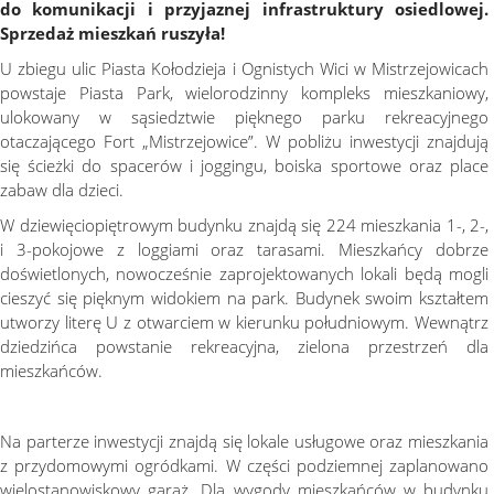
do komunikacji i przyjaznej infrastruktury osiedlowej.
Sprzedaż mieszkań ruszyła!
U zbiegu ulic Piasta Kołodzieja i Ognistych Wici w Mistrzejowicach
powstaje Piasta Park, wielorodzinny kompleks mieszkaniowy,
ulokowany w sąsiedztwie pięknego parku rekreacyjnego
otaczającego Fort „Mistrzejowice”. W pobliżu inwestycji znajdują
się ścieżki do spacerów i joggingu, boiska sportowe oraz place
zabaw dla dzieci.
W dziewięciopiętrowym budynku znajdą się 224 mieszkania 1-, 2-,
i 3-pokojowe z loggiami oraz tarasami. Mieszkańcy dobrze
doświetlonych, nowocześnie zaprojektowanych lokali będą mogli
cieszyć się pięknym widokiem na park. Budynek swoim kształtem
utworzy literę U z otwarciem w kierunku południowym. Wewnątrz
dziedzińca powstanie rekreacyjna, zielona przestrzeń dla
mieszkańców.
Na parterze inwestycji znajdą się lokale usługowe oraz mieszkania
z przydomowymi ogródkami. W części podziemnej zaplanowano
wielostanowiskowy garaż. Dla wygody mieszkańców w budynku