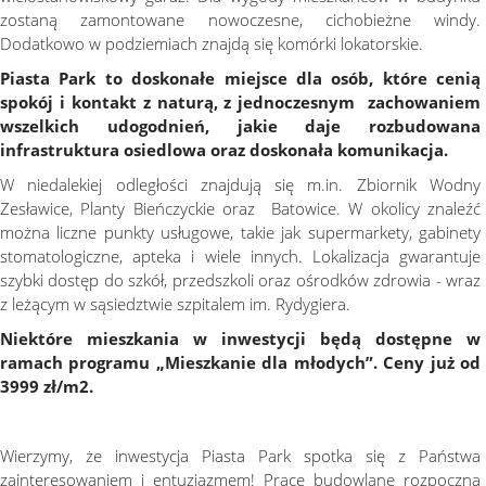
zostaną zamontowane nowoczesne, cichobieżne windy.
Dodatkowo w podziemiach znajdą się komórki lokatorskie.
Piasta Park to doskonałe miejsce dla osób, które cenią
spokój i kontakt z naturą, z jednoczesnym zachowaniem
wszelkich udogodnień, jakie daje rozbudowana
infrastruktura osiedlowa oraz doskonała komunikacja.
W niedalekiej odległości znajdują się m.in. Zbiornik Wodny
Zesławice, Planty Bieńczyckie oraz Batowice. W okolicy znaleźć
można liczne punkty usługowe, takie jak supermarkety, gabinety
stomatologiczne, apteka i wiele innych. Lokalizacja gwarantuje
szybki dostęp do szkół, przedszkoli oraz ośrodków zdrowia - wraz
z leżącym w sąsiedztwie szpitalem im. Rydygiera.
Niektóre mieszkania w inwestycji będą dostępne w
ramach programu „Mieszkanie dla młodych”. Ceny już od
3999 zł/m2.
Wierzymy, że inwestycja Piasta Park spotka się z Państwa
zainteresowaniem i entuzjazmem! Prace budowlane rozpoczną