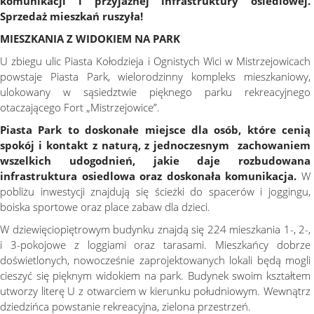
komunikacji i przyjaznej infrastruktury osiedlowej.
Sprzedaż mieszkań ruszyła!
MIESZKANIA Z WIDOKIEM NA PARK
U zbiegu ulic Piasta Kołodzieja i Ognistych Wici w Mistrzejowicach
powstaje Piasta Park, wielorodzinny kompleks mieszkaniowy,
ulokowany w sąsiedztwie pięknego parku rekreacyjnego
otaczającego Fort „Mistrzejowice”.
Piasta Park to doskonałe miejsce dla osób, które cenią
spokój i kontakt z naturą, z jednoczesnym zachowaniem
wszelkich udogodnień, jakie daje rozbudowana
infrastruktura osiedlowa oraz doskonała komunikacja.
W
pobliżu inwestycji znajdują się ścieżki do spacerów i joggingu,
boiska sportowe oraz place zabaw dla dzieci.
W dziewięciopiętrowym budynku znajdą się 224 mieszkania 1-, 2-,
i 3-pokojowe z loggiami oraz tarasami. Mieszkańcy dobrze
doświetlonych, nowocześnie zaprojektowanych lokali będą mogli
cieszyć się pięknym widokiem na park. Budynek swoim kształtem
utworzy literę U z otwarciem w kierunku południowym. Wewnątrz
dziedzińca powstanie rekreacyjna, zielona przestrzeń.