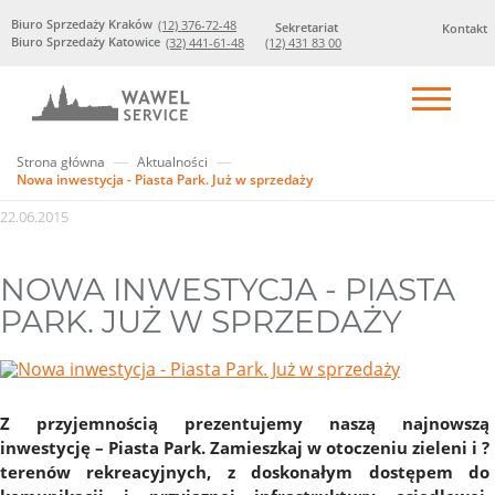
Biuro Sprzedaży Kraków
(12) 376-72-48
Sekretariat
Kontakt
Biuro Sprzedaży Katowice
(32) 441-61-48
(12) 431 83 00
Strona główna
Aktualności
Nowa inwestycja - Piasta Park. Już w sprzedaży
22.06.2015
NOWA INWESTYCJA - PIASTA
PARK. JUŻ W SPRZEDAŻY
Z przyjemnością prezentujemy naszą najnowszą
inwestycję – Piasta Park. Zamieszkaj w otoczeniu zieleni i ?
terenów rekreacyjnych, z doskonałym dostępem do