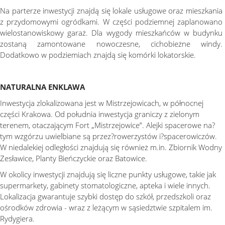
Na parterze inwestycji znajdą się lokale usługowe oraz mieszkania
z przydomowymi ogródkami. W części podziemnej zaplanowano
wielostanowiskowy garaż. Dla wygody mieszkańców w budynku
zostaną zamontowane nowoczesne, cichobieżne windy.
Dodatkowo w podziemiach znajdą się komórki lokatorskie.
NATURALNA ENKLAWA
Inwestycja zlokalizowana jest w Mistrzejowicach, w północnej
części Krakowa. Od południa inwestycja graniczy z zielonym
terenem, otaczającym Fort „Mistrzejowice”. Alejki spacerowe na?
tym wzgórzu uwielbiane są przez?rowerzystów i?spacerowiczów.
W niedalekiej odległości znajdują się również m.in. Zbiornik Wodny
Zesławice, Planty Bieńczyckie oraz Batowice.
W okolicy inwestycji znajdują się liczne punkty usługowe, takie jak
supermarkety, gabinety stomatologiczne, apteka i wiele innych.
Lokalizacja gwarantuje szybki dostęp do szkół, przedszkoli oraz
ośrodków zdrowia - wraz z leżącym w sąsiedztwie szpitalem im.
Rydygiera.