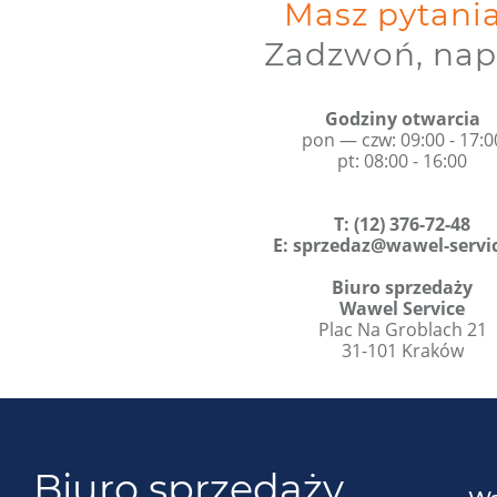
Masz pytani
Zadzwoń, nap
Godziny otwarcia
pon — czw: 09:00 - 17:0
pt: 08:00 - 16:00
T
:
(12) 376-72-48
E:
sprzedaz@wawel-servic
Biuro sprzedaży
Wawel Service
Plac Na Groblach 21
31-101 Kraków
Biuro sprzedaży