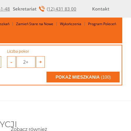
61-48
Sekretariat
(12) 431 83 00
Kontakt
eszkań
Zamień Stare na Nowe
Wykończenia
Program Poleceń
Liczba pokoi
-
2+
+
POKAŻ MIESZKANIA
(100)
YCJI
Zobacz również