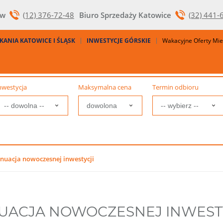
ów
(12) 376-72-48
Biuro Sprzedaży Katowice
(32) 441-
KANIA KATOWICE I ŚLĄSK
INWESTYCJE GÓRSKIE
Wakacyjne Oferty Mi
nwestycja
Maksymalna cena
Termin odbioru
nuacja nowoczesnej inwestycji
NUACJA NOWOCZESNEJ INWEST