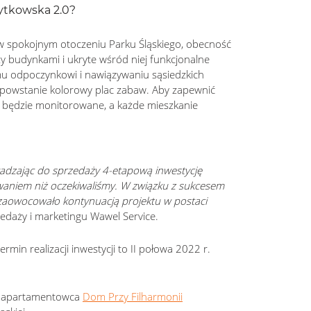
ytkowska 2.0?
 w spokojnym otoczeniu Parku Śląskiego, obecność
zy budynkami i ukryte wśród niej funkcjonalne
mu odpoczynkowi i nawiązywaniu sąsiedzkich
i powstanie kolorowy plac zabaw. Aby zapewnić
 będzie monitorowane, a każde mieszkanie
adzając do sprzedaży 4-etapową inwestycję
owaniem niż oczekiwaliśmy. W związku z sukcesem
o zaowocowało kontynuacją projektu w postaci
zedaży i marketingu Wawel Service.
min realizacji inwestycji to II połowa 2022 r.
cja apartamentowca
Dom Przy Filharmonii