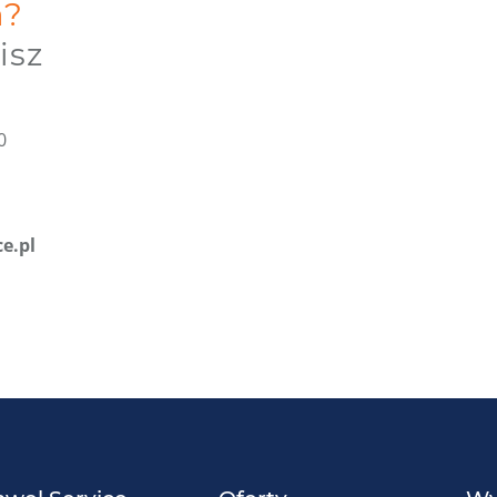
a?
isz
0
e.pl