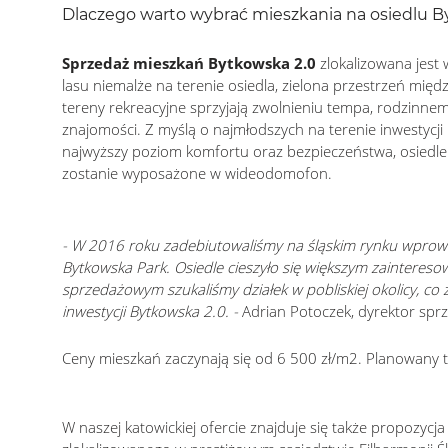
Dlaczego warto wybrać mieszkania na osiedlu B
Sprzedaż mieszkań Bytkowska 2.0
zlokalizowana jest
lasu niemalże na terenie osiedla, zielona przestrzeń międ
tereny rekreacyjne sprzyjają zwolnieniu tempa, rodzinne
znajomości. Z myślą o najmłodszych na terenie inwestycj
najwyższy poziom komfortu oraz bezpieczeństwa, osiedle
zostanie wyposażone w wideodomofon.
- W 2016 roku zadebiutowaliśmy na śląskim rynku wprow
Bytkowska Park. Osiedle cieszyło się większym zainteres
sprzedażowym szukaliśmy działek w pobliskiej okolicy, c
inwestycji Bytkowska 2.0. -
Adrian Potoczek, dyrektor spr
Ceny mieszkań zaczynają się od 6 500 zł/m2. Planowany ter
W naszej katowickiej ofercie znajduje się także propozy