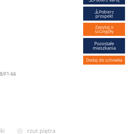
Pobierz
prospekt
Zapytaj o
szczegóły
Pozostałe
mieszkania
Dodaj do schowka
ki
rzut piętra