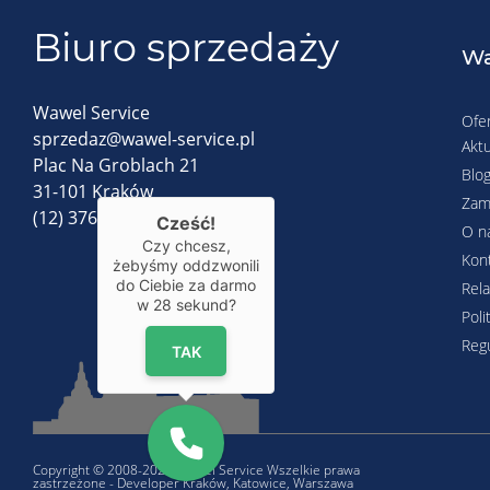
Biuro sprzedaży
Wa
Wawel Service
Ofe
sprzedaz@wawel-service.pl
Aktu
Plac Na Groblach 21
Blo
31-101 Kraków
Zam
(12) 376-72-48
Cześć!
O n
Czy chcesz,
Kon
żebyśmy oddzwonili
do Ciebie za darmo
Rela
w
28
sekund?
Poli
Reg
TAK
Copyright © 2008-2026 Wawel Service Wszelkie prawa
zastrzeżone - Developer Kraków, Katowice, Warszawa