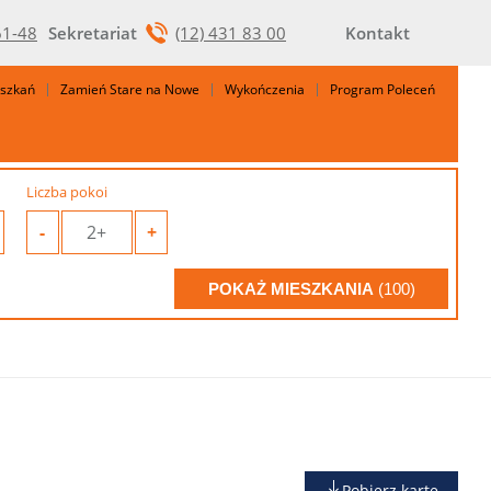
61-48
Sekretariat
(12) 431 83 00
Kontakt
eszkań
Zamień Stare na Nowe
Wykończenia
Program Poleceń
Liczba pokoi
-
2+
+
POKAŻ MIESZKANIA
(100)
Pobierz kartę