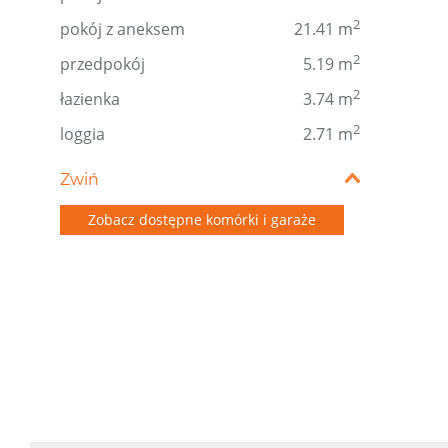
2
pokój z aneksem
21.41 m
2
przedpokój
5.19 m
2
łazienka
3.74 m
2
loggia
2.71 m
Zwiń
Zobacz dostępne komórki i garaże