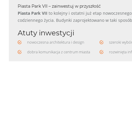
Piasta Park VII – zainwestuj w przyszłość
Piasta Park VII
to kolejny i ostatni już etap nowoczesneg
codziennego życia. Budynki zaprojektowano w taki sposób
Atuty inwestycji
nowoczesna architektura i design
szeroki wybó
dobra komunikacja z centrum miasta
rozwinięta in