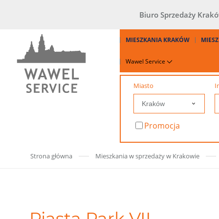
Biuro Sprzedaży Krak
MIESZKANIA KRAKÓW
MIESZ
Wawel Service
Miasto
I
Promocja
Strona główna
Mieszkania w sprzedaży w Krakowie
Piasta Park VII