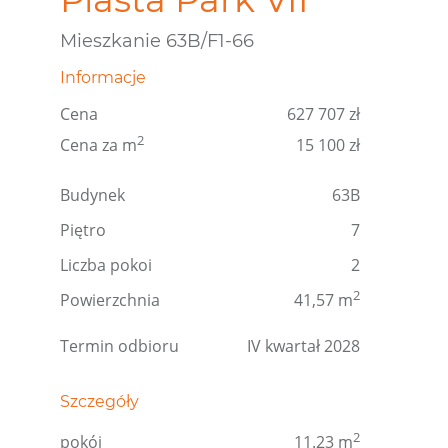
Mieszkanie 63B/F1-66
Informacje
Cena
627 707 zł
2
Cena za m
15 100 zł
Budynek
63B
Piętro
7
Liczba pokoi
2
2
Powierzchnia
41,57 m
Termin odbioru
IV kwartał 2028
Szczegóły
2
pokój
11.23 m