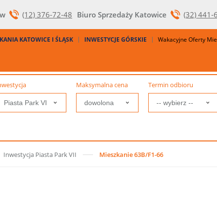
ów
(12) 376-72-48
Biuro Sprzedaży Katowice
(32) 441-
KANIA KATOWICE I ŚLĄSK
INWESTYCJE GÓRSKIE
Wakacyjne Oferty Mi
nwestycja
Maksymalna cena
Termin odbioru
Inwestycja Piasta Park VII
Mieszkanie 63B/F1-66