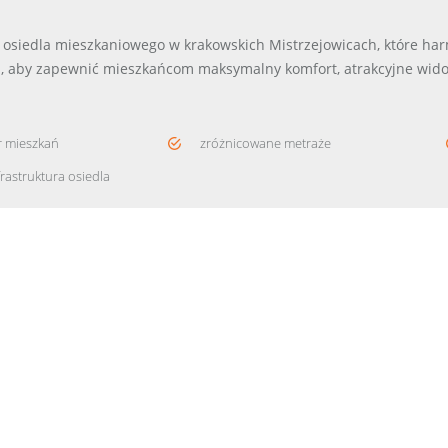
o osiedla mieszkaniowego w krakowskich Mistrzejowicach, które har
, aby zapewnić mieszkańcom maksymalny komfort, atrakcyjne widoki
r mieszkań
zróżnicowane metraże
frastruktura osiedla