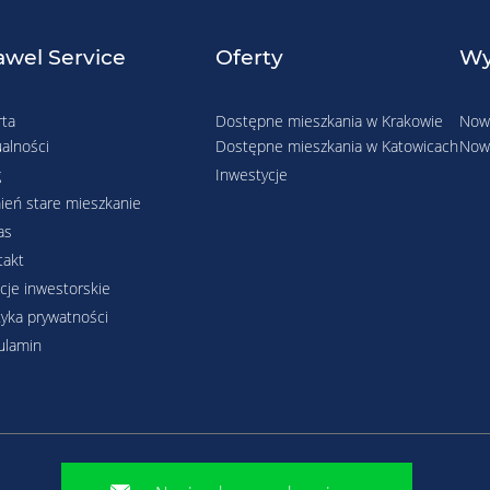
wel Service
Oferty
Wy
rta
Dostępne mieszkania w Krakowie
Nowe
alności
Dostępne mieszkania w Katowicach
Nowe
g
Inwestycje
ień stare mieszkanie
as
takt
cje inwestorskie
tyka prywatności
ulamin