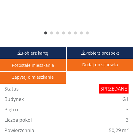
Pobierz kartę
Pobierz prospekt
Dodaj do schowka
Pozostałe mieszkania
Zapytaj o mieszkanie
Status
SPRZEDANE
Budynek
G1
Piętro
3
Liczba pokoi
3
2
Powierzchnia
50,29 m