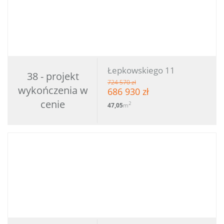
Łepkowskiego 11
38 - projekt
724 570 zł
wykończenia w
686 930 zł
cenie
2
47,05
m