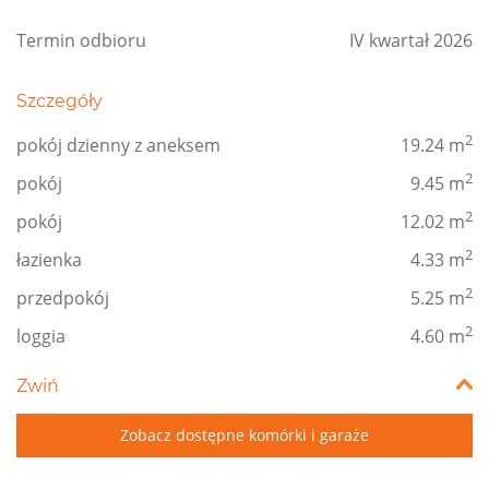
Termin odbioru
IV kwartał 2026
Szczegóły
2
pokój dzienny z aneksem
19.24 m
2
pokój
9.45 m
2
pokój
12.02 m
2
łazienka
4.33 m
2
przedpokój
5.25 m
2
loggia
4.60 m
Zwiń
Zobacz dostępne komórki i garaże