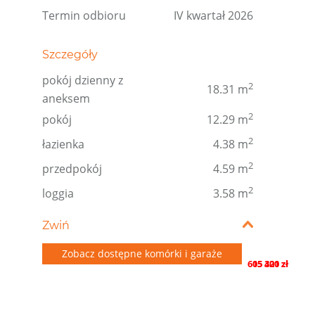
Termin odbioru
IV kwartał 2026
Szczegóły
pokój dzienny z
2
18.31 m
aneksem
2
pokój
12.29 m
2
łazienka
4.38 m
2
przedpokój
4.59 m
2
loggia
3.58 m
Zwiń
Zobacz dostępne komórki i garaże
605 421 zł
15 300 zł