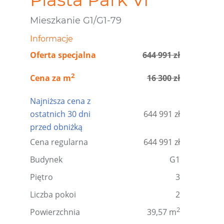
Mieszkanie G1/G1-79
Informacje
Oferta specjalna
644 991 zł
2
Cena za m
16 300 zł
Najniższa cena z
ostatnich 30 dni
644 991 zł
przed obniżką
Cena regularna
644 991 zł
Budynek
G1
Piętro
3
Liczba pokoi
2
2
Powierzchnia
39,57 m