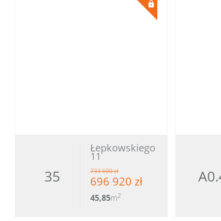
Łepkowskiego
11
35
A0.
733 600 zł
696 920 zł
2
45,85
m