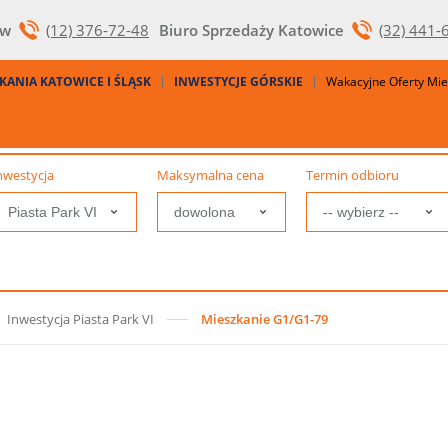
ów
(12) 376-72-48
Biuro Sprzedaży Katowice
(32) 441-
KANIA KATOWICE I ŚLĄSK
INWESTYCJE GÓRSKIE
Wakacyjne Oferty Mi
nwestycja
Maksymalna cena
Termin odbioru
Inwestycja Piasta Park VI
Mieszkanie G1/G1-79