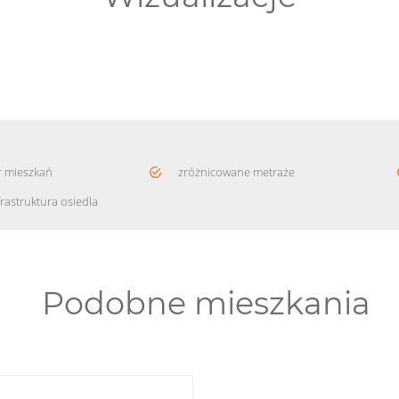
r mieszkań
zróżnicowane metraże
frastruktura osiedla
Podobne mieszkania