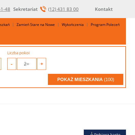
61-48
Sekretariat
(12) 431 83 00
Kontakt
eszkań
Zamień Stare na Nowe
Wykończenia
Program Poleceń
Liczba pokoi
-
2+
+
POKAŻ MIESZKANIA
(100)
Pobierz kartę