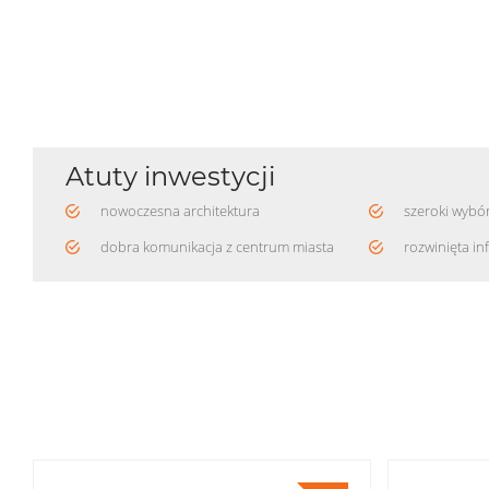
Atuty inwestycji
nowoczesna architektura
szeroki wybó
dobra komunikacja z centrum miasta
rozwinięta in