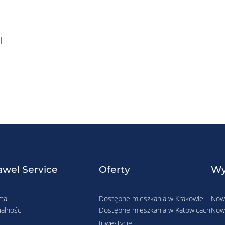
l
wel Service
Oferty
Wy
rta
Dostępne mieszkania w Krakowie
Nowe
alności
Dostępne mieszkania w Katowicach
Nowe
g
Inwestycje