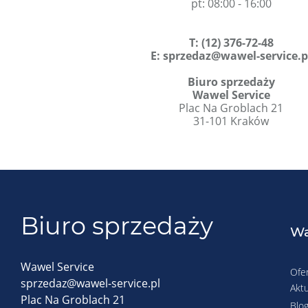
pt: 08:00 - 16:00
T
:
(12) 376-72-48
E:
sprzedaz@wawel-service.p
Biuro sprzedaży
Wawel Service
Plac Na Groblach 21
31-101 Kraków
Biuro sprzedaży
Wa
Wawel Service
Ofe
sprzedaz@wawel-service.pl
Aktu
Plac Na Groblach 21
Blo