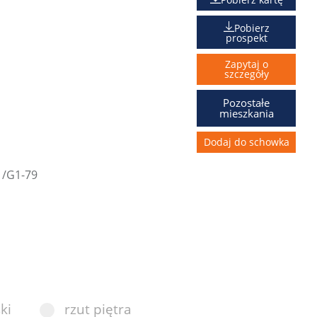
Pobierz
prospekt
Zapytaj o
szczegóły
Pozostałe
mieszkania
Dodaj do schowka
ki
rzut piętra