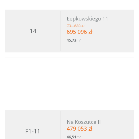
Łepkowskiego 11
731 680 zł
14
695 096 zł
2
45,73
m
Na Koszutce II
479 053 zł
F1-11
2
46,51
m