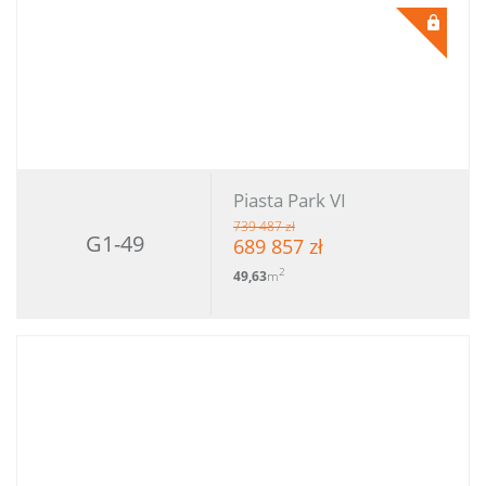
Piasta Park VI
739 487 zł
G1-49
689 857 zł
2
49,63
m