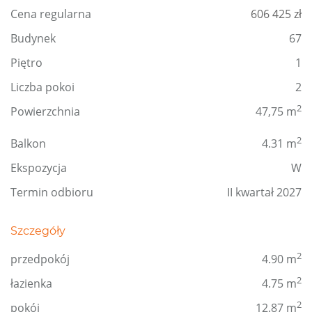
Cena regularna
606 425 zł
Budynek
67
Piętro
1
Liczba pokoi
2
2
Powierzchnia
47,75 m
2
Balkon
4.31 m
Ekspozycja
W
Termin odbioru
II kwartał 2027
Szczegóły
2
przedpokój
4.90 m
2
łazienka
4.75 m
2
pokój
12.87 m