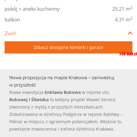
2
pokój + aneks kuchenny
25.21 m
2
balkon
4.31 m
Zwiń
Zobacz dostępne komórki i garaże
558 675 zł
11 700 zł
Nowa propozycja na mapie Krakowa – zainwestuj
w przyszłość
Nowa inwestycja
Enklawa Bukowa
w rejonie ulic
Bukowej i Śliwiaka
to kolejny projekt Wawel Service
stworzony z myślą o przyszłych mieszkańcach.
Zlokalizowana w dzielnicy Podgórze w rejonie Rybitwy –
Północ w miejscu z ogromnym potencjałem. Właśnie tu
powstanie nowoczesna i zielona dzielnica Krakowa.