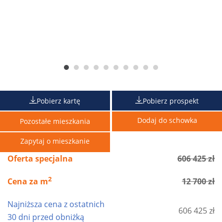
Pobierz kartę
Pobierz prospekt
Dodaj do schowka
Pozostałe mieszkania
Zapytaj o mieszkanie
Oferta specjalna
606 425 zł
2
Cena za m
12 700 zł
Najniższa cena z ostatnich
606 425 zł
30 dni przed obniżką