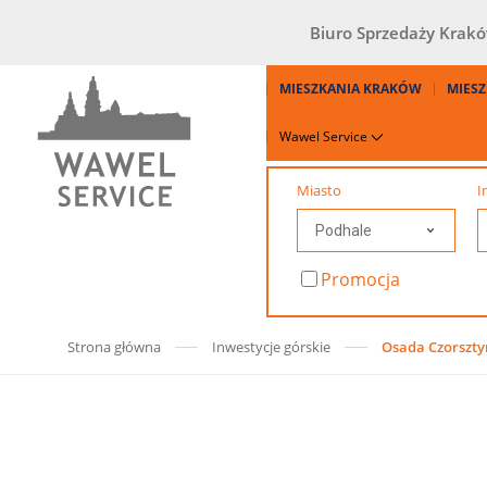
Biuro Sprzedaży Krak
MIESZKANIA KRAKÓW
MIESZ
Wawel Service
Miasto
I
Promocja
Strona główna
Inwestycje górskie
Osada Czorszty