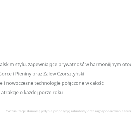
lskim stylu, zapewniające prywatność w harmoniijnym oto
orce i Pieniny oraz Zalew Czorsztyński
ie i nowoczesne technologie połączone w całość
 atrakcje o każdej porze roku
*Wizualizacje stanowią jedynie propozycję zabudowy oraz zagospodarowania ter