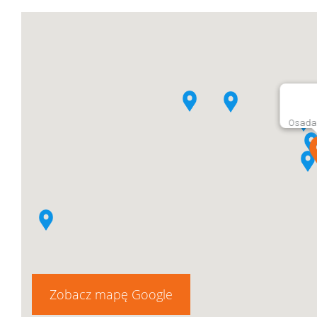
Osada 
Zobacz mapę Google