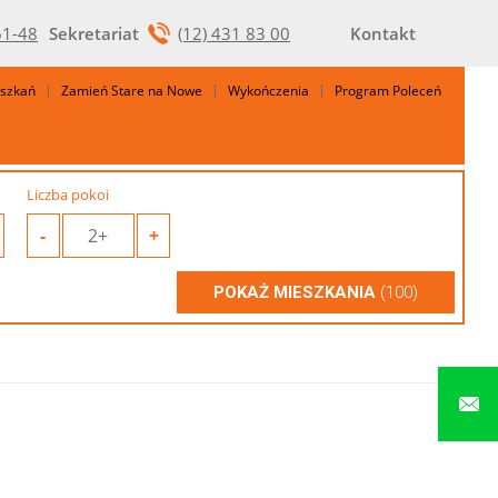
61-48
Sekretariat
(12) 431 83 00
Kontakt
eszkań
Zamień Stare na Nowe
Wykończenia
Program Poleceń
Liczba pokoi
-
2+
+
POKAŻ MIESZKANIA
(100)