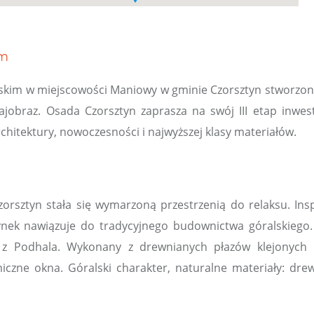
em
ńskim w miejscowości Maniowy w gminie Czorsztyn stworzo
rajobraz. Osada Czorsztyn zaprasza na swój III etap inwe
rchitektury, nowoczesności i najwyższej klasy materiałów.
zorsztyn stała się wymarzoną przestrzenią do relaksu. Inspi
dynek nawiązuje do tradycyjnego budownictwa góralskiego
ch z Podhala. Wykonany z drewnianych płazów klejonych 
zne okna. Góralski charakter, naturalne materiały: dr