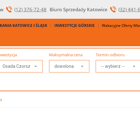
ów
(12) 376-72-48
Biuro Sprzedaży Katowice
(32) 441-
KANIA KATOWICE I ŚLĄSK
INWESTYCJE GÓRSKIE
Wakacyjne Oferty Mi
nwestycja
Maksymalna cena
Termin odbioru
n