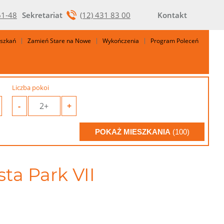
61-48
Sekretariat
(12) 431 83 00
Kontakt
eszkań
Zamień Stare na Nowe
Wykończenia
Program Poleceń
Liczba pokoi
-
2+
+
POKAŻ MIESZKANIA
(100)
sta Park VII