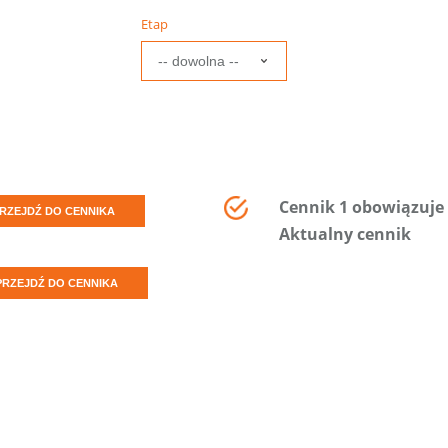
Etap
Cennik 1 obowiązuje 
RZEJDŹ DO CENNIKA
Aktualny cennik
PRZEJDŹ DO CENNIKA