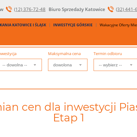
ów
(12) 376-72-48
Biuro Sprzedaży Katowice
(32) 441-
KANIA KATOWICE I ŚLĄSK
INWESTYCJE GÓRSKIE
Wakacyjne Oferty Mi
nwestycja
Maksymalna cena
Termin odbioru
ian cen dla inwestycji Pia
Etap 1