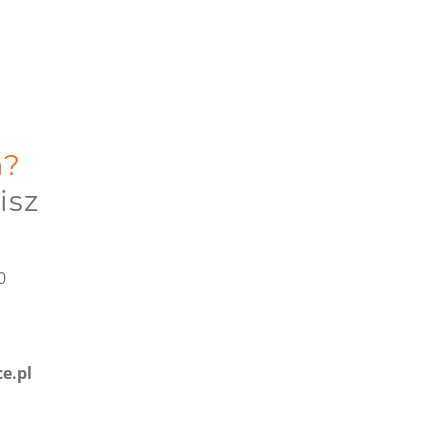
a?
isz
0
e.pl