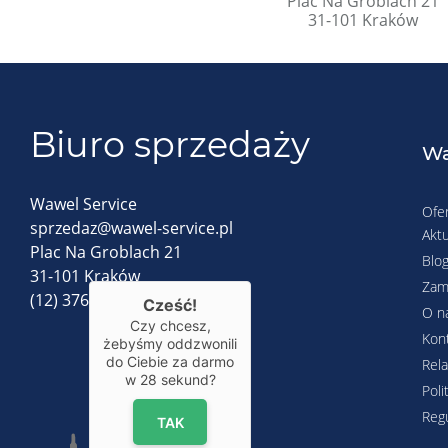
Plac Na Groblach 21
31-101 Kraków
Biuro sprzedaży
Wa
Wawel Service
Ofe
sprzedaz@wawel-service.pl
Aktu
Plac Na Groblach 21
Blo
31-101 Kraków
Zam
(12) 376-72-48
Cześć!
O n
Czy chcesz,
Kon
żebyśmy oddzwonili
do Ciebie za darmo
Rela
w
28
sekund?
Poli
Reg
TAK