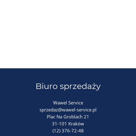
Biuro sprzedaży
Wawel Service
sprzedaz@wawel-service.pl
Plac Na Groblach 21
31-101 Kraków
(12) 376-72-48