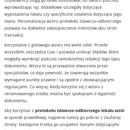
Użytkownicy mogą go łatwo dostosować do swoich potrzeb,
wprowadzając np. dodatkowe szczegóły dotyczące
wyposażenia lokalu czy specyficzne ustalenia dotyczące jego
stanu. Personalizacja wzoru protokołu zdawczo-odbiorczego
pozwala na dokładne zabezpieczenie interesów obu stron
transakcji.
Korzystanie z gotowego wzoru ma wiele zalet. Przede
wszystkim, oszczędza czas i pozwala uniknąć błędów, które
mogłyby wyniknąć podczas samodzielnej redakcji tego typu
dokumentu. Wzory te są przeważnie stworzone przez
specjalistów, co daje pewność, że zawierają wszystkie
wymagane punkty prawne i są zgodne z obowiązującymi
regulacjami. Co więcej, kiedy korzysta się z wzoru z
renomowanego źródła, można być spokojnym o legalność
dokumentu.
Aby korzystać z
protokołu zdawczo-odbiorczego lokalu wzór
w sposób prawidłowy, najpierw należy go pobrać z zaufanej
strony. Następnie trzeba go uzupełnić danymi dotyczącymi