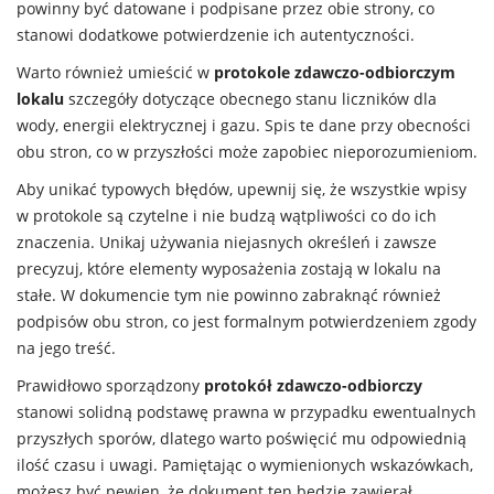
powinny być datowane i podpisane przez obie strony, co
stanowi dodatkowe potwierdzenie ich autentyczności.
Warto również umieścić w
protokole zdawczo-odbiorczym
lokalu
szczegóły dotyczące obecnego stanu liczników dla
wody, energii elektrycznej i gazu. Spis te dane przy obecności
obu stron, co w przyszłości może zapobiec nieporozumieniom.
Aby unikać typowych błędów, upewnij się, że wszystkie wpisy
w protokole są czytelne i nie budzą wątpliwości co do ich
znaczenia. Unikaj używania niejasnych określeń i zawsze
precyzuj, które elementy wyposażenia zostają w lokalu na
stałe. W dokumencie tym nie powinno zabraknąć również
podpisów obu stron, co jest formalnym potwierdzeniem zgody
na jego treść.
Prawidłowo sporządzony
protokół zdawczo-odbiorczy
stanowi solidną podstawę prawna w przypadku ewentualnych
przyszłych sporów, dlatego warto poświęcić mu odpowiednią
ilość czasu i uwagi. Pamiętając o wymienionych wskazówkach,
możesz być pewien, że dokument ten będzie zawierał