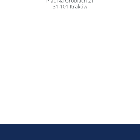
Plac Na Groblach 21
31-101 Kraków