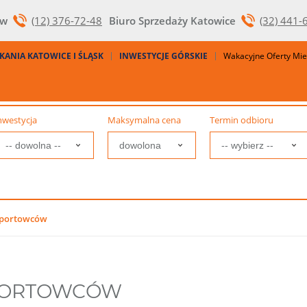
ów
(12) 376-72-48
Biuro Sprzedaży Katowice
(32) 441-
KANIA KATOWICE I ŚLĄSK
INWESTYCJE GÓRSKIE
Wakacyjne Oferty Mi
nwestycja
Maksymalna cena
Termin odbioru
sportowców
PORTOWCÓW