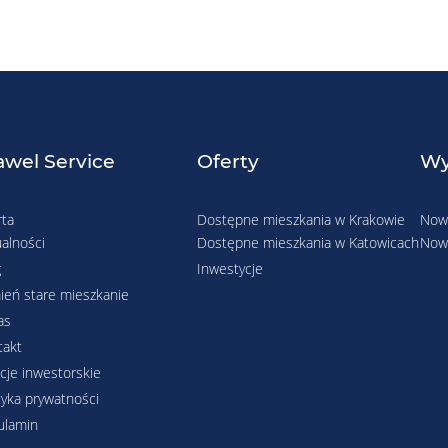
wel Service
Oferty
Wy
rta
Dostępne mieszkania w Krakowie
Nowe
alności
Dostępne mieszkania w Katowicach
Nowe
g
Inwestycje
ień stare mieszkanie
as
takt
cje inwestorskie
tyka prywatności
ulamin