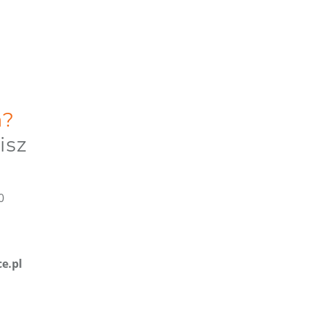
a?
isz
0
e.pl