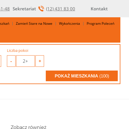
61-48
Sekretariat
(12) 431 83 00
Kontakt
eszkań
Zamień Stare na Nowe
Wykończenia
Program Poleceń
Liczba pokoi
-
2+
+
POKAŻ MIESZKANIA
(100)
Zobacz również