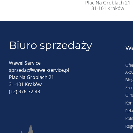
Plac Na Groblach 21
31-101 Kraków
Biuro sprzedaży
Wa
Wawel Service
Ofe
sprzedaz@wawel-service.pl
Aktu
Plac Na Groblach 21
Blo
31-101 Kraków
Zam
(12) 376-72-48
O n
Kon
Rela
Poli
Reg