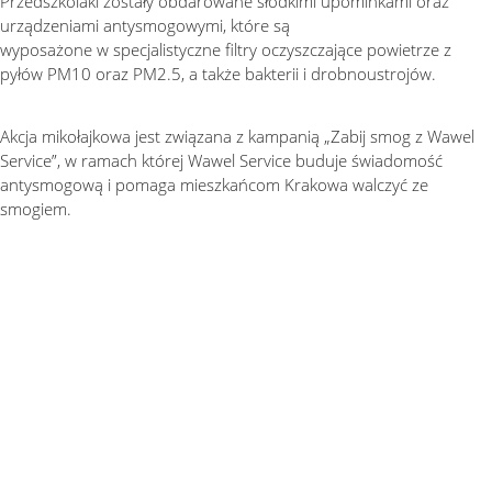
Przedszkolaki zostały obdarowane słodkimi upominkami oraz
urządzeniami antysmogowymi, które są
wyposażone w specjalistyczne filtry oczyszczające powietrze z
pyłów PM10 oraz PM2.5, a także bakterii i drobnoustrojów.
Akcja mikołajkowa jest związana z kampanią „Zabij smog z Wawel
Service”, w ramach której Wawel Service buduje świadomość
antysmogową i pomaga mieszkańcom Krakowa walczyć ze
smogiem.