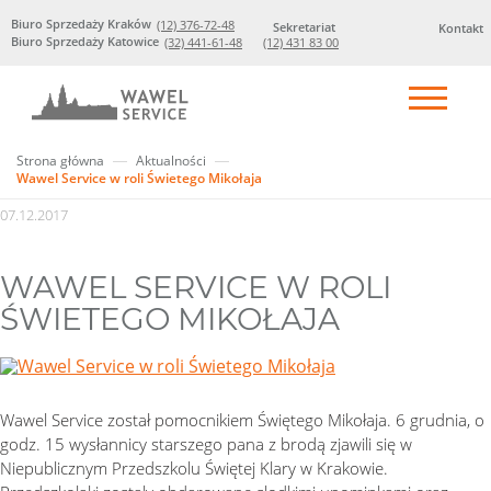
Biuro Sprzedaży Kraków
(12) 376-72-48
Sekretariat
Kontakt
Biuro Sprzedaży Katowice
(32) 441-61-48
(12) 431 83 00
Strona główna
Aktualności
Wawel Service w roli Świetego Mikołaja
07.12.2017
WAWEL SERVICE W ROLI
ŚWIETEGO MIKOŁAJA
Wawel Service został pomocnikiem Świętego Mikołaja. 6 grudnia, o
godz. 15 wysłannicy starszego pana z brodą zjawili się w
Niepublicznym Przedszkolu Świętej Klary w Krakowie.