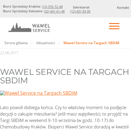
Biuro Sprzedaży Kraków
(12) 376-72-48
Sekretariat
Kontakt
Biuro Sprzedaży Katowice
(32) 441-61-48
(12) 431 83 00
Strona główna
Aktualności
Wawel Service na Targach SBDiM
22.08.2017
WAWEL SERVICE NA TARGACH
SBDIM
Lato powoli dobiega końca. Czy to właściwy moment na podjęcie
decyzji o zakupie mieszkania? Jeśli masz wątpliwości, to przyjdź na
Targi SBDiM w weekend 9-10 września (w godz. 10-17) do
Chemobudowy Kraków. Eksperci Wawel Service doradzą w kwestii