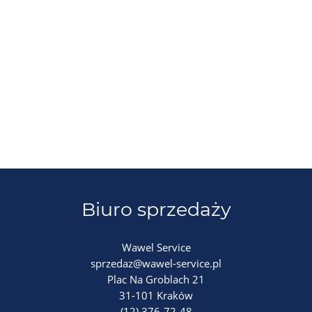
Biuro sprzedaży
Wawel Service
sprzedaz@wawel-service.pl
Plac Na Groblach 21
31-101 Kraków
(12) 376-72-48