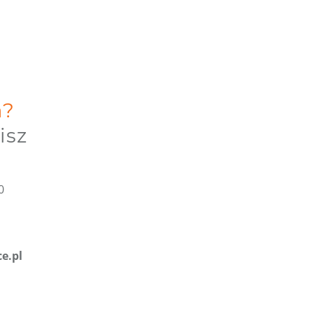
a?
isz
0
e.pl