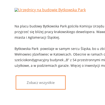
Na placu budowy Bytkowska Park gościła Komisja Urzędu M
przyjrzeć się bliżej pracy krakowskiego dewelopera. Wawe
miasta i Aglomeracji Śląskiej.
Bytkowska Park powstaje w samym sercu Śląska, bo u zbieg
Wełnowiec-Józefowiec w Katowicach. Obecnie w ramach d
sześciokondygnacyjny budynek „B” z 54 przestronnymi mie
użytkowe, a w podziemiach garaże. Więcej o inwestycji 
Zobacz wszystkie