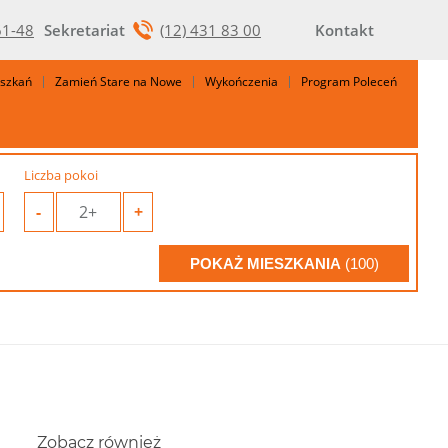
61-48
Sekretariat
(12) 431 83 00
Kontakt
eszkań
Zamień Stare na Nowe
Wykończenia
Program Poleceń
Liczba pokoi
-
2+
+
POKAŻ MIESZKANIA
(100)
Zobacz również