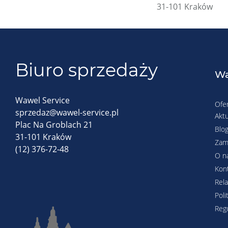
31-101 Kraków
Biuro sprzedaży
Wa
Wawel Service
Ofe
sprzedaz@wawel-service.pl
Aktu
Plac Na Groblach 21
Blo
31-101 Kraków
Zam
(12) 376-72-48
O n
Kon
Rela
Poli
Reg