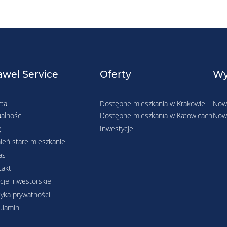
wel Service
Oferty
Wy
rta
Dostępne mieszkania w Krakowie
Nowe
alności
Dostępne mieszkania w Katowicach
Nowe
g
Inwestycje
ień stare mieszkanie
as
takt
cje inwestorskie
tyka prywatności
ulamin