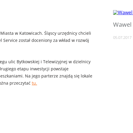
Wawel S
iasta w Katowicach. Śląscy urzędnicy chcieli
05.07.2017
l Service został doceniony za wkład w rozwój
u ulic Bytkowskiej i Telewizyjnej w dzielnicy
rugiego etapu inwestycji powstaje
szkaniami. Na jego parterze znajdą się lokale
można przeczytać
tu.