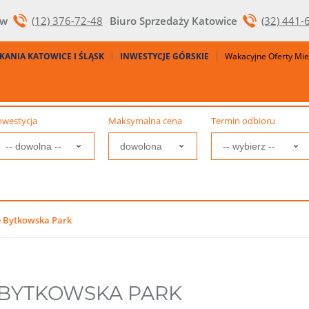
ów
(12) 376-72-48
Biuro Sprzedaży Katowice
(32) 441-
KANIA KATOWICE I ŚLĄSK
INWESTYCJE GÓRSKIE
Wakacyjne Oferty Mi
nwestycja
Maksymalna cena
Termin odbioru
e Bytkowska Park
 BYTKOWSKA PARK