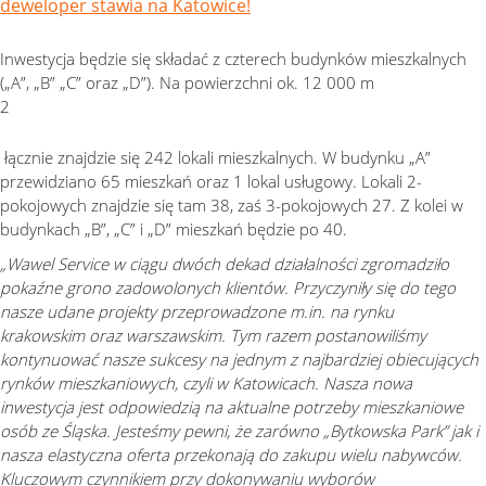
Inwestycja będzie się składać z czterech budynków mieszkalnych
(„A”, „B” „C” oraz „D”). Na powierzchni ok. 12 000 m
2
łącznie znajdzie się 242 lokali mieszkalnych. W budynku „A”
przewidziano 65 mieszkań oraz 1 lokal usługowy. Lokali 2-
pokojowych znajdzie się tam 38, zaś 3-pokojowych 27. Z kolei w
budynkach „B”, „C” i „D” mieszkań będzie po 40.
„Wawel Service w ciągu dwóch dekad działalności zgromadziło
pokaźne grono zadowolonych klientów. Przyczyniły się do tego
nasze udane projekty przeprowadzone m.in. na rynku
krakowskim oraz warszawskim. Tym razem postanowiliśmy
kontynuować nasze sukcesy na jednym z najbardziej obiecujących
rynków mieszkaniowych, czyli w Katowicach. Nasza nowa
inwestycja jest odpowiedzią na aktualne potrzeby mieszkaniowe
osób ze Śląska. Jesteśmy pewni, że zarówno „Bytkowska Park” jak i
nasza elastyczna oferta przekonają do zakupu wielu nabywców.
Kluczowym czynnikiem przy dokonywaniu wyborów