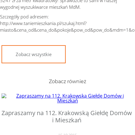
5247 zł za metr kwadratowy! Sprawdźcie to sami w naszej
wygodnej wyszukiwarce mieszkań MdM.
Szczegóły pod adresem:
http://www.taniemieszkania.pl/szukaj.html?
miasto&cena_od&cena_do&pokoje&pow_od&pow_do&mdm=1&or
Zobacz wszystkie
Zobacz również
Zapraszamy na 112. Krakowską Giełdę Domów
i Mieszkań