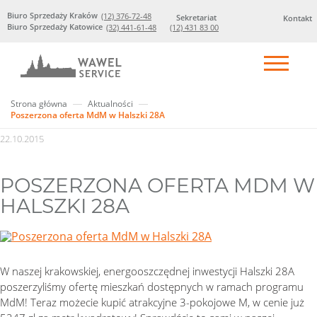
Biuro Sprzedaży Kraków
(12) 376-72-48
Sekretariat
Kontakt
Biuro Sprzedaży Katowice
(32) 441-61-48
(12) 431 83 00
Strona główna
Aktualności
Poszerzona oferta MdM w Halszki 28A
22.10.2015
POSZERZONA OFERTA MDM W
HALSZKI 28A
W naszej krakowskiej, energooszczędnej inwestycji Halszki 28A
poszerzyliśmy ofertę mieszkań dostępnych w ramach programu
MdM! Teraz możecie kupić atrakcyjne 3-pokojowe M, w cenie już