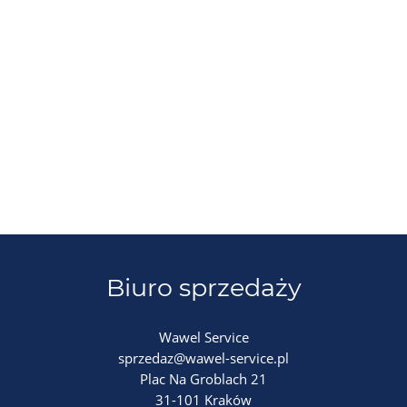
Biuro sprzedaży
Wawel Service
sprzedaz@wawel-service.pl
Plac Na Groblach 21
31-101 Kraków