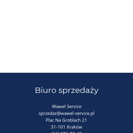
Biuro sprzedaży
Wawel Service
sprzedaz@wawel-service.pl
Plac Na Groblach 21
31-101 Kraków