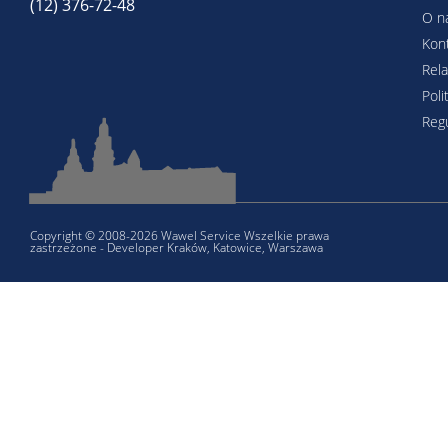
(12) 376-72-48
O n
Kon
Rela
Poli
Reg
Copyright © 2008-2026 Wawel Service Wszelkie prawa
zastrzeżone - Developer Kraków, Katowice, Warszawa