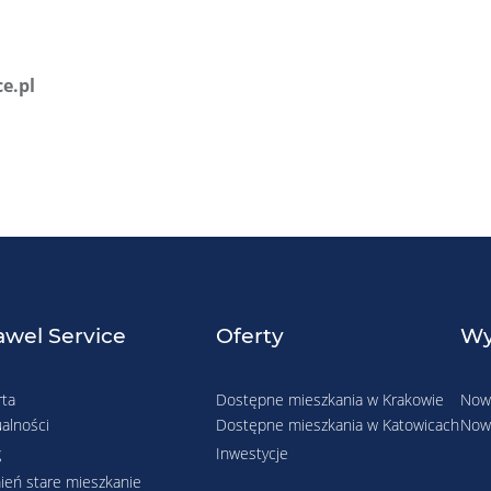
e.pl
wel Service
Oferty
Wy
rta
Dostępne mieszkania w Krakowie
Nowe
alności
Dostępne mieszkania w Katowicach
Nowe
g
Inwestycje
ień stare mieszkanie