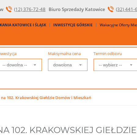
ów
(12) 376-72-48
Biuro Sprzedaży Katowice
(32) 441-
KANIA KATOWICE I ŚLĄSK
INWESTYCJE GÓRSKIE
Wakacyjne Oferty Mi
nwestycja
Maksymalna cena
Termin odbioru
 na 102. Krakowskiej Giełdzie Domów i Mieszkań
NA 102. KRAKOWSKIEJ GIEŁDZI