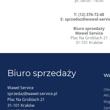
pt: 08:00 - 16:00
T
:
(12) 376-72-48
E:
sprzedaz@wawel-servic
Biuro sprzedaży
Wawel Service
Plac Na Groblach 21
31-101 Kraków
Biuro sprzedaży
Wa
Wawel Service
Ofe
sprzedaz@wawel-service.pl
Aktu
Plac Na Groblach 21
Blo
31-101 Kraków
Zam