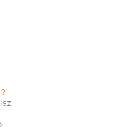
a?
isz
0