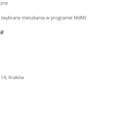
czne
y (wybrane mieszkania w programie MdM)
i!
 14, Kraków