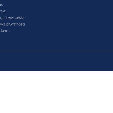
as
takt
cje inwestorskie
tyka prywatności
ulamin