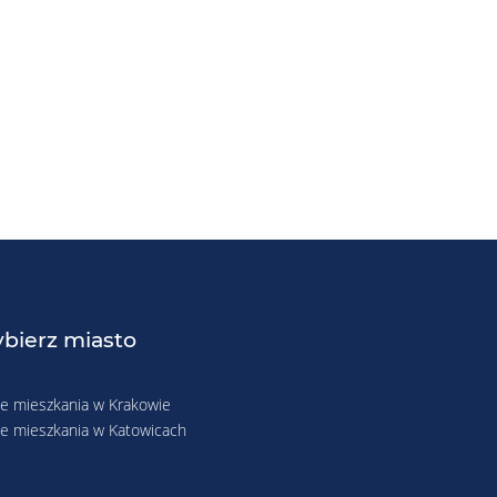
bierz miasto
 mieszkania w Krakowie
 mieszkania w Katowicach