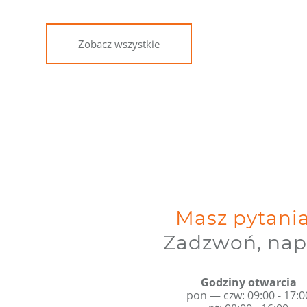
Zobacz wszystkie
Masz pytani
Zadzwoń, nap
Godziny otwarcia
pon — czw: 09:00 - 17:0