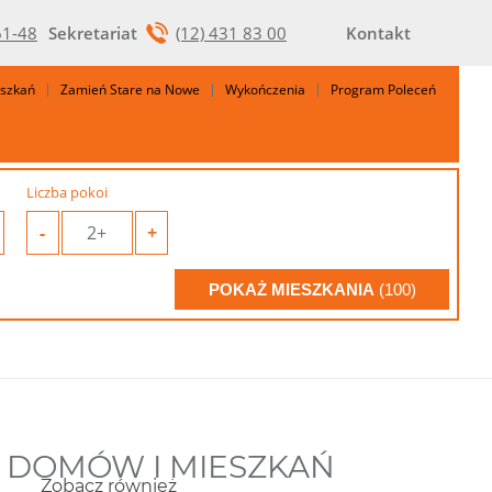
61-48
Sekretariat
(12) 431 83 00
Kontakt
eszkań
Zamień Stare na Nowe
Wykończenia
Program Poleceń
Liczba pokoi
-
2+
+
POKAŻ MIESZKANIA
(100)
E DOMÓW I MIESZKAŃ
Zobacz również