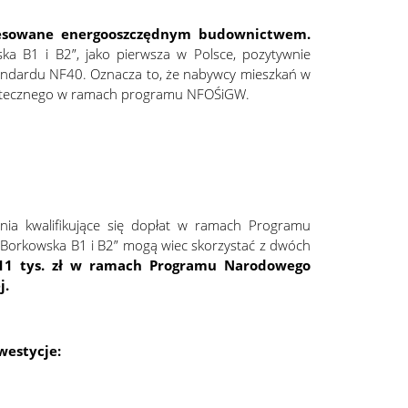
eresowane energooszczędnym budownictwem.
a B1 i B2”, jako pierwsza w Polsce, pozytywnie
tandardu NF40. Oznacza to, że nabywcy mieszkań w
hipotecznego w ramach programu NFOŚiGW.
nia kwalifikujące się dopłat w ramach Programu
„Borkowska B1 i B2” mogą wiec skorzystać z dwóch
11 tys. zł w ramach Programu Narodowego
j.
westycje: