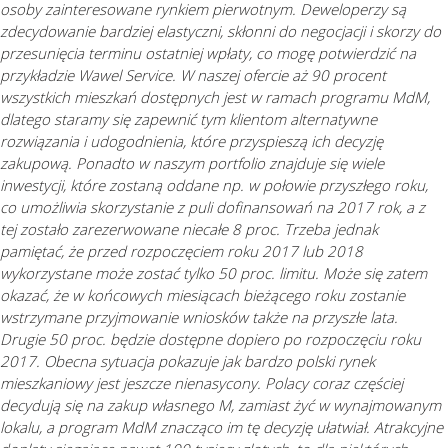
osoby zainteresowane rynkiem pierwotnym. Deweloperzy są
zdecydowanie bardziej elastyczni, skłonni do negocjacji i skorzy do
przesunięcia terminu ostatniej wpłaty, co mogę potwierdzić na
przykładzie Wawel Service. W naszej ofercie aż 90 procent
wszystkich mieszkań dostępnych jest w ramach programu MdM,
dlatego staramy się zapewnić tym klientom alternatywne
rozwiązania i udogodnienia, które przyspieszą ich decyzję
zakupową. Ponadto w naszym portfolio znajduje się wiele
inwestycji, które zostaną oddane np. w połowie przyszłego roku,
co umożliwia skorzystanie z puli dofinansowań na 2017 rok, a z
tej zostało zarezerwowane niecałe 8 proc. Trzeba jednak
pamiętać, że przed rozpoczęciem roku 2017 lub 2018
wykorzystane może zostać tylko 50 proc. limitu. Może się zatem
okazać, że w końcowych miesiącach bieżącego roku zostanie
wstrzymane przyjmowanie wniosków także na przyszłe lata.
Drugie 50 proc. będzie dostępne dopiero po rozpoczęciu roku
2017. Obecna sytuacja pokazuje jak bardzo polski rynek
mieszkaniowy jest jeszcze nienasycony. Polacy coraz częściej
decydują się na zakup własnego M, zamiast żyć w wynajmowanym
lokalu, a program MdM znacząco im tę decyzję ułatwiał. Atrakcyjne