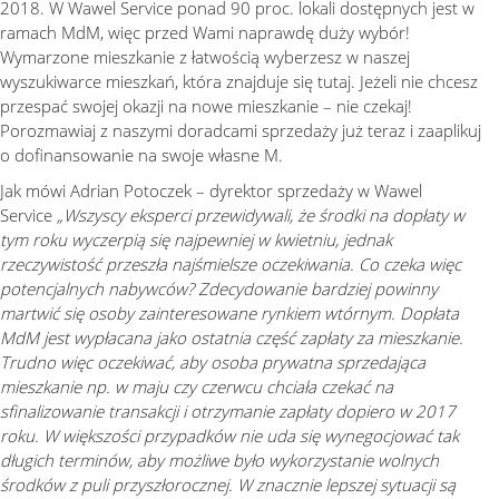
2018. W Wawel Service ponad 90 proc. lokali dostępnych jest w
ramach MdM, więc przed Wami naprawdę duży wybór!
Wymarzone mieszkanie z łatwością wyberzesz w naszej
wyszukiwarce mieszkań, która znajduje się tutaj. Jeżeli nie chcesz
przespać swojej okazji na nowe mieszkanie – nie czekaj!
Porozmawiaj z naszymi doradcami sprzedaży już teraz i zaaplikuj
o dofinansowanie na swoje własne M.
Jak mówi Adrian Potoczek – dyrektor sprzedaży w Wawel
Service
„Wszyscy eksperci przewidywali, że środki na dopłaty w
tym roku wyczerpią się najpewniej w kwietniu, jednak
rzeczywistość przeszła najśmielsze oczekiwania. Co czeka więc
potencjalnych nabywców? Zdecydowanie bardziej powinny
martwić się osoby zainteresowane rynkiem wtórnym. Dopłata
MdM jest wypłacana jako ostatnia część zapłaty za mieszkanie.
Trudno więc oczekiwać, aby osoba prywatna sprzedająca
mieszkanie np. w maju czy czerwcu chciała czekać na
sfinalizowanie transakcji i otrzymanie zapłaty dopiero w 2017
roku. W większości przypadków nie uda się wynegocjować tak
długich terminów, aby możliwe było wykorzystanie wolnych
środków z puli przyszłorocznej. W znacznie lepszej sytuacji są