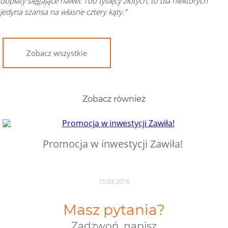
dopłaty sięgające nawet 100 tysięcy złotych, to dla niektórych
jedyna szansa na własne cztery kąty.”
Zobacz wszystkie
Zobacz również
Promocja w inwestycji Zawiła!
15.03.2016
Masz pytania?
Zadzwoń, napisz