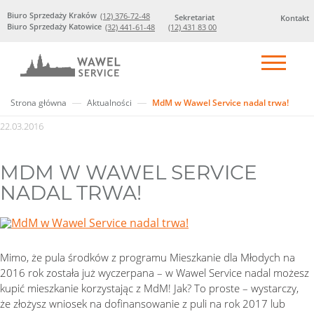
Biuro Sprzedaży Kraków
(12) 376-72-48
Sekretariat
Kontakt
Biuro Sprzedaży Katowice
(32) 441-61-48
(12) 431 83 00
Strona główna
Aktualności
MdM w Wawel Service nadal trwa!
22.03.2016
MDM W WAWEL SERVICE
NADAL TRWA!
Mimo, że pula środków z programu Mieszkanie dla Młodych na
2016 rok została już wyczerpana – w Wawel Service nadal możesz
kupić mieszkanie korzystając z MdM! Jak? To proste – wystarczy,
że złożysz wniosek na dofinansowanie z puli na rok 2017 lub