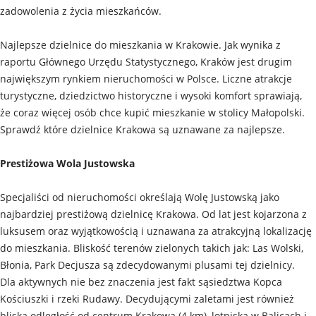
zadowolenia z życia mieszkańców.
Najlepsze dzielnice do mieszkania w Krakowie. Jak wynika z
raportu Głównego Urzędu Statystycznego, Kraków jest drugim
największym rynkiem nieruchomości w Polsce. Liczne atrakcje
turystyczne, dziedzictwo historyczne i wysoki komfort sprawiają,
że coraz więcej osób chce kupić mieszkanie w stolicy Małopolski.
Sprawdź które dzielnice Krakowa są uznawane za najlepsze.
Prestiżowa Wola Justowska
Specjaliści od nieruchomości określają Wolę Justowską jako
najbardziej prestiżową dzielnicę Krakowa. Od lat jest kojarzona z
luksusem oraz wyjątkowością i uznawana za atrakcyjną lokalizację
do mieszkania. Bliskość terenów zielonych takich jak: Las Wolski,
Błonia, Park Decjusza są zdecydowanymi plusami tej dzielnicy.
Dla aktywnych nie bez znaczenia jest fakt sąsiedztwa Kopca
Kościuszki i rzeki Rudawy. Decydującymi zaletami jest również
bliska odległość od centrum Krakowa (4 km), lotniska w Balicach i