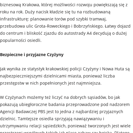
biznesową Krakowa, której możliwości rozwoju powiększają się z
roku na rok. Duży nacisk kładzie się tu na rozbudowaną
infrastrukturę: planowanie torów pod szybki tramwaj,
przebudowa ulic Grota-Roweckiego i Bobrzyńskiego. Łatwy dojazd
do centrum i bliskość zjazdu do autostrady A4 decydują o dużej
popularności osiedli.
Bezpieczne i przyjazne Czyżyny
Jak wynika ze statystyk krakowskiej policji Czyżyny i Nowa Huta są
najbezpieczniejszymi dzielnicami miasta, ponieważ liczba
przestępstw w nich popełnionych jest najmniejsza.
W Czyżynach możemy też liczyć na dobrych sąsiadów, bo jak
pokazują ubiegłoroczne badania przeprowadzone pod nadzorem
Agencji Badawczej PBS jest to jedna z najbardziej przyjaznych
dzielnic. Tamtejsze osiedla sprzyjają nawiązywaniu i
utrzymywaniu relacji sąsiedzkich, ponieważ tworzonych jest wiele
przestrzeni wspólnych takich jak place zabaw czy boiska. Dlatego