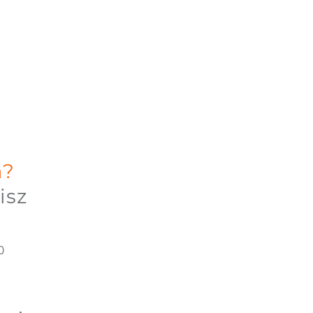
a?
isz
0