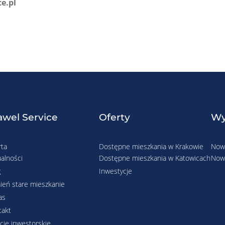
e.pl
wel Service
Oferty
Wy
rta
Dostępne mieszkania w Krakowie
Nowe
alności
Dostępne mieszkania w Katowicach
Nowe
g
Inwestycje
ień stare mieszkanie
as
takt
cje inwestorskie