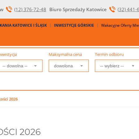
ów
(12) 376-72-48
Biuro Sprzedaży Katowice
(32) 441-
KANIA KATOWICE I ŚLĄSK
INWESTYCJE GÓRSKIE
Wakacyjne Oferty Mi
nwestycja
Maksymalna cena
Termin odbioru
ości 2026
ŚCI 2026