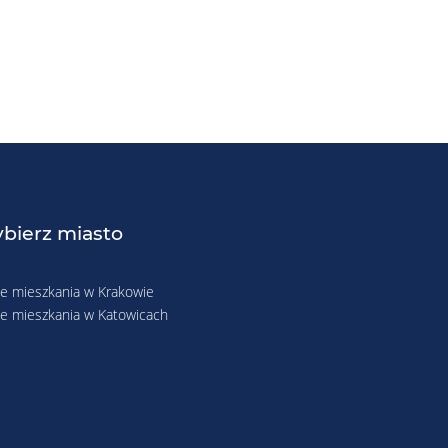
bierz miasto
 mieszkania w Krakowie
 mieszkania w Katowicach