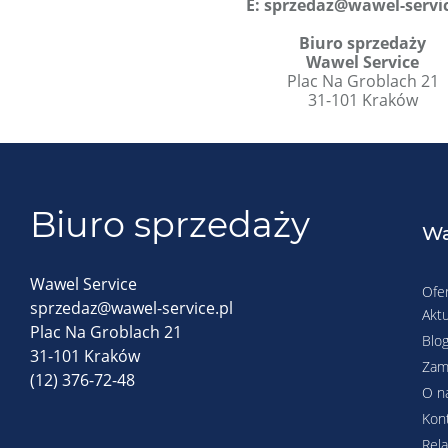
E:
sprzedaz@wawel-servic
Biuro sprzedaży
Wawel Service
Plac Na Groblach 21
31-101 Kraków
Biuro sprzedaży
Wa
Wawel Service
Ofe
sprzedaz@wawel-service.pl
Aktu
Plac Na Groblach 21
Blo
31-101 Kraków
Zam
(12) 376-72-48
O n
Kon
Rela