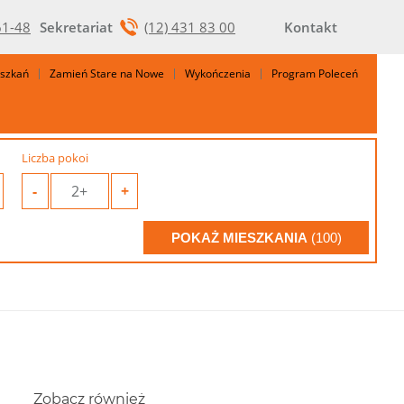
61-48
Sekretariat
(12) 431 83 00
Kontakt
eszkań
Zamień Stare na Nowe
Wykończenia
Program Poleceń
Liczba pokoi
-
2+
+
POKAŻ MIESZKANIA
(100)
Zobacz również