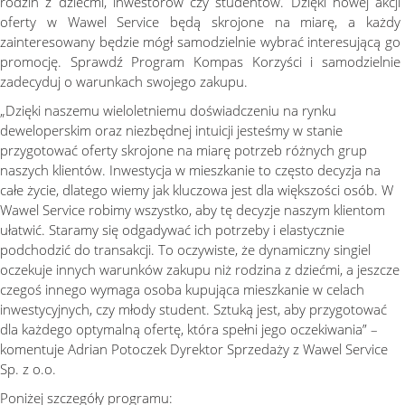
rodzin z dziećmi, inwestorów czy studentów. Dzięki nowej akcji
oferty w Wawel Service będą skrojone na miarę, a każdy
zainteresowany będzie mógł samodzielnie wybrać interesującą go
promocję. Sprawdź Program Kompas Korzyści i samodzielnie
zadecyduj o warunkach swojego zakupu.
„Dzięki naszemu wieloletniemu doświadczeniu na rynku
deweloperskim oraz niezbędnej intuicji jesteśmy w stanie
przygotować oferty skrojone na miarę potrzeb różnych grup
naszych klientów. Inwestycja w mieszkanie to często decyzja na
całe życie, dlatego wiemy jak kluczowa jest dla większości osób. W
Wawel Service robimy wszystko, aby tę decyzje naszym klientom
ułatwić. Staramy się odgadywać ich potrzeby i elastycznie
podchodzić do transakcji. To oczywiste, że dynamiczny singiel
oczekuje innych warunków zakupu niż rodzina z dziećmi, a jeszcze
czegoś innego wymaga osoba kupująca mieszkanie w celach
inwestycyjnych, czy młody student. Sztuką jest, aby przygotować
dla każdego optymalną ofertę, która spełni jego oczekiwania” –
komentuje Adrian Potoczek Dyrektor Sprzedaży z Wawel Service
Sp. z o.o.
Poniżej szczegóły programu: