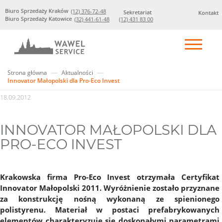
Biuro Sprzedaży Kraków
(12) 376-72-48
Sekretariat
Kontakt
Biuro Sprzedaży Katowice
(32) 441-61-48
(12) 431 83 00
Strona główna
Aktualności
Innovator Małopolski dla Pro-Eco Invest
18.09.2012
INNOVATOR MAŁOPOLSKI DLA
PRO-ECO INVEST
Krakowska firma Pro-Eco Invest otrzymała Certyfikat
Innovator Małopolski 2011. Wyróżnienie zostało przyznane
za konstrukcję nośną wykonaną ze spienionego
polistyrenu. Materiał w postaci prefabrykowanych
elementów charakteryzuje się doskonałymi parametrami