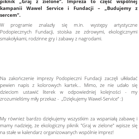
piknik „Graj z zielone”. Impreza to część wspólnej
kampanii Wawel Service i Fundacji – „Budujemy z
sercem”.
W programie znalazły się m.in. występy artystyczne
Podopiecznych Fundacji, stoiska ze zdrowymi, ekologicznymi
smakołykami, rodzinne gry i zabawy z nagrodami.
Na zakończenie imprezy Podopieczni Fundacji zaczęli ułkładać
pewien napis z kolorowych kartek... Mimo, że nie udało się
dzieciom ustawić literek w odpowiedniej kolejności - my
zrozumieliśmy miły przekaz - „Dziękujemy Wawel-Service” :)
My również bardzo dziękujemy wszystkim za wspaniałą zabawę i
mamy nadzieję, że ekologiczny piknik "Graj w zielone" wpisze się
na stałe w kalendarz organizowanych wspólnie imprez!