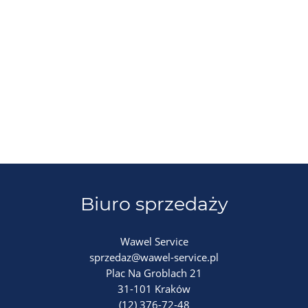
Biuro sprzedaży
Wawel Service
sprzedaz@wawel-service.pl
Plac Na Groblach 21
31-101 Kraków
(12) 376-72-48