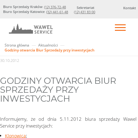
Biuro Sprzedaży Kraków
(12) 376-72-48
Sekretariat
Kontakt
Biuro Sprzedaży Katowice
(32) 441-61-48
(12) 431 83 00
Strona główna
Aktualności
Godziny otwarcia Biur Sprzedaży przy inwestycjach
30.10.2012
GODZINY OTWARCIA BIUR
SPRZEDAŻY PRZY
INWESTYCJACH
Informujemy, że od dnia 5.11.2012 biura sprzedaży Wawel
Service przy inwestycjach:
Klonowica
;