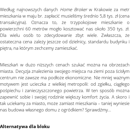
Według najnowszych danych
Home Broker
w Krakowie za metr
mieszkania w maju br. zapłacić musieliśmy średnio 5,8 tys. zł (cena
transakcyjna). Oznacza to, że trzypokojowe mieszkanie o
powierzchni 60 metrów mogło kosztować nas około 350 tys. zł.
Dla wielu osób to zdecydowanie zbyt wiele. Zwłaszcza, że
ostateczna cena zależy jeszcze od dzielnicy, standardu budynku i
piętra, na którym zechcemy zamieszkać.
Mieszkań w dużo niższych cenach szukać można na obrzeżach
miasta. Decyzja znalezienia swojego miejsca na ziemi poza ścisłym
centrum nie zawsze ma podłoże ekonomiczne. Nie mniej ważnym
motywem jest ucieczka z wielkiej metropolii: od zgiełku, ciągłego
pośpiechu i zanieczyszczonego powietrza. W ten sposób można
zapewnić sobie i swojej rodzinie większy komfort życia. A skoro i
tak uciekamy za miasto, może zamiast mieszkania – taniej wyniesie
nas budowa własnego domu z ogródkiem? Sprawdźmy…
Alternatywa dla bloku