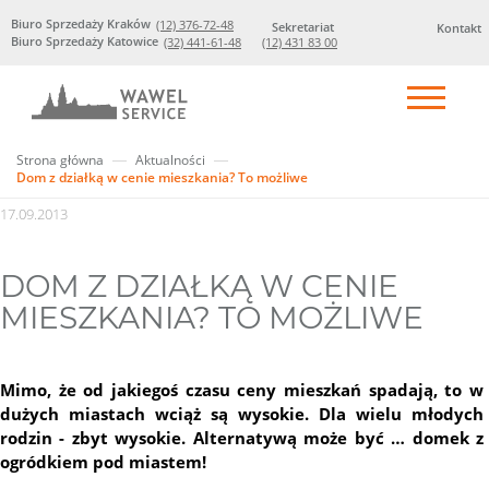
Biuro Sprzedaży Kraków
(12) 376-72-48
Sekretariat
Kontakt
Biuro Sprzedaży Katowice
(32) 441-61-48
(12) 431 83 00
Strona główna
Aktualności
Dom z działką w cenie mieszkania? To możliwe
17.09.2013
DOM Z DZIAŁKĄ W CENIE
MIESZKANIA? TO MOŻLIWE
Mimo, że od jakiegoś czasu ceny mieszkań spadają, to w
dużych miastach wciąż są wysokie. Dla wielu młodych
rodzin - zbyt wysokie. Alternatywą może być … domek z
ogródkiem pod miastem!