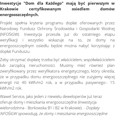
Inwestycje "Dom dla Każdego" mają być pierwszym w
Krakowie certyfikowanym osiedlem domów
energooszczędnych.
Projekt spełnia kryteria programu dopłat oferowanych przez
Narodowy Fundusz Ochrony Środowiska i Gospodarki Wodnej
(NFOŚiGW). Inwestycja przeszła już do ostatniego etapu
weryfikacji i wszystko wskazuje na to, że domy na
energooszczędnym osiedlu będzie można nabyć korzystając z
dopłat Funduszu.
Żeby otrzymać dopłatę trzeba być właścicielem, współwłaścicielem
lub zarządcą nieruchomości. Musimy mieć również plan
zweryfikowany przez weryfikatora energetycznego, który określa,
że w przypadku domu energooszczędnego nie zużyjemy więcej
energii niż 40 kWh/m2 rok, a w przypadku pasywnego– 15
kWh/m2 rok.
Wawel Service, jako jeden z niewielu deweloperów już teraz
oferuje domy i mieszkania energooszczędne (inwestycja
wielorodzinna - Borkowska B1 i B2 w Krakowie). -
Dopłaty
NFOŚiGW spowodują, że domy i mieszkania energooszczędne