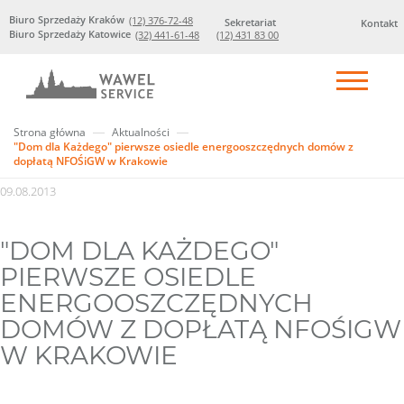
Biuro Sprzedaży Kraków
(12) 376-72-48
Sekretariat
Kontakt
Biuro Sprzedaży Katowice
(32) 441-61-48
(12) 431 83 00
Strona główna
Aktualności
"Dom dla Każdego" pierwsze osiedle energooszczędnych domów z
dopłatą NFOŚiGW w Krakowie
09.08.2013
"DOM DLA KAŻDEGO"
PIERWSZE OSIEDLE
ENERGOOSZCZĘDNYCH
DOMÓW Z DOPŁATĄ NFOŚIGW
W KRAKOWIE