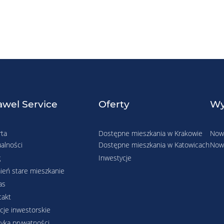
wel Service
Oferty
Wy
rta
Dostępne mieszkania w Krakowie
Nowe
alności
Dostępne mieszkania w Katowicach
Nowe
g
Inwestycje
ień stare mieszkanie
as
takt
cje inwestorskie
tyka prywatności