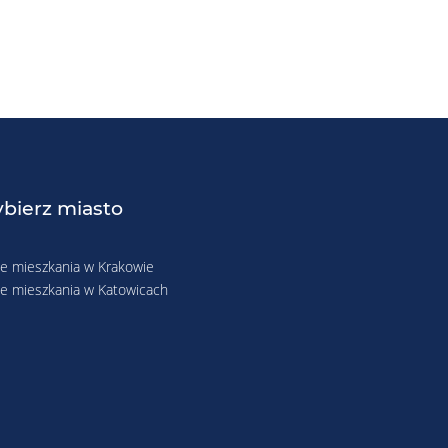
bierz miasto
 mieszkania w Krakowie
 mieszkania w Katowicach