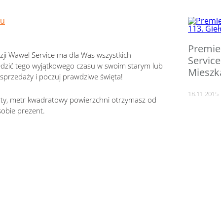
Premie
azji Wawel Service ma dla Was wszystkich
Service
pędzić tego wyjątkowego czasu w swoim starym lub
Mieszk
przedaży i poczuj prawdziwe święta!
18.11.2015
erty, metr kwadratowy powierzchni otrzymasz od
sobie prezent.