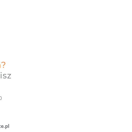
a?
isz
0
e.pl