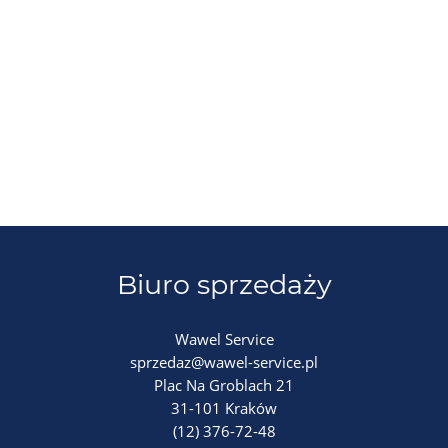
Biuro sprzedaży
Wawel Service
sprzedaz@wawel-service.pl
Plac Na Groblach 21
31-101 Kraków
(12) 376-72-48