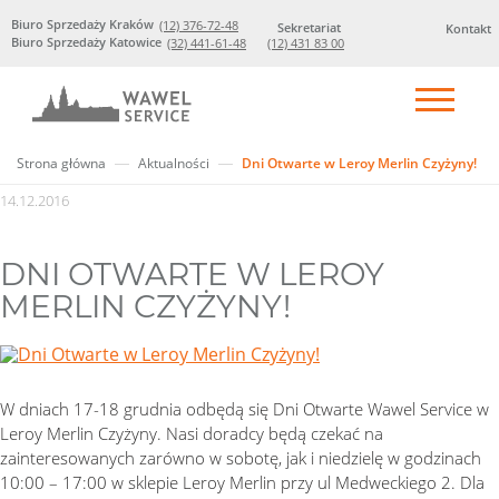
Biuro Sprzedaży Kraków
(12) 376-72-48
Sekretariat
Kontakt
Biuro Sprzedaży Katowice
(32) 441-61-48
(12) 431 83 00
Strona główna
Aktualności
Dni Otwarte w Leroy Merlin Czyżyny!
14.12.2016
DNI OTWARTE W LEROY
MERLIN CZYŻYNY!
W dniach 17-18 grudnia odbędą się Dni Otwarte Wawel Service w
Leroy Merlin Czyżyny. Nasi doradcy będą czekać na
zainteresowanych zarówno w sobotę, jak i niedzielę w godzinach
10:00 – 17:00 w sklepie Leroy Merlin przy ul Medweckiego 2. Dla