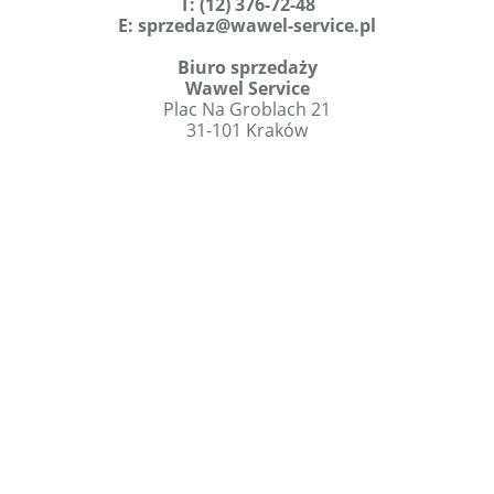
T
:
(12) 376-72-48
E:
sprzedaz@wawel-service.pl
Biuro sprzedaży
Wawel Service
Plac Na Groblach 21
31-101 Kraków