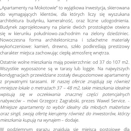
„Apartamenty na Mokotowie” to wyjątkowa inwestycja, skierowana
do wymagających klientów, dla których liczy się wyszukana
architektura budynku, kameralność, oraz liczne udogodnienia.
Budynek zaprojektowany na planie dwóch prostokątów otwiera
się w kierunku południowo-zachodnim na zielony dziedziniec.
Nowoczesna forma architektoniczna i szlachetne materiały
wykończeniowe: kamień, drewno, szkło podkreślają prestiżowy
charakter miejsca zachowując ciepłą atmosferę wnętrza.
Ostatnie wolne mieszkania mają powierzchnie: od 37 do 107 m2.
Wszystkie wyposażone są w tarasy lub loggie. Na najwyższych
kondygnacjach przewidziane zostały dwupoziomowe apartamenty
z prywatnymi tarasami.
W naszej ofercie znajdują się również
mniejsze lokale o metrażach 37 – 48 m2, takie mieszkania idealnie
wpisują się w oczekiwania znacznej części potencjalnych
nabywców
– mówi Grzegorz Zagrabski, prezes Wawel Service. -
Mniejsze apartamenty to wybór idealny dla młodych małżeństw
oraz singli, swoją ofertę kierujemy również do inwestorów, którzy
mieszkania kupują na wynajem
– dodaje.
W podziemnym garażu znajdują się miejsca postojowe dla