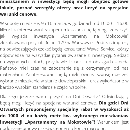
mieszkaniem w inwestycji będą mogli obejrzeć gotowe
lokale, poznać szczegóły oferty oraz liczyć na specjalne
warunki cenowe.
W sobotę i niedzielę, 9 i 10 marca, w godzinach od 10.00 – 16.00
klienci zainteresowani zakupem mieszkania będą mogli zobaczyć,
jak wygląda inwestycja „Apartamenty na Mokotowie”
zlokalizowana przy ul. Rolnej 179 w Warszawie. Podczas imprezy
na odwiedzających czekać będą konsultanci Wawel Service, którzy
odpowiedzą na wszystkie pytania związane z inwestycją. Siedząc
na wygodnych sofach, przy kawie i słodkich drobiazgach – będą
Państwo mieli czas na zapoznanie się z otrzymanymi od nas
materiałami. Zainteresowani będą mieli również szansę obejrzeć
wybrane mieszkania w stanie deweloperskim, oraz wykończone w
bardzo wysokim standardzie części wspólne.
Dlaczego jeszcze warto przyjść na Dni Otwarte? Odwiedzający
będą mogli liczyć na specjalne warunki cenowe.
Dla gości Dni
Otwartych proponujemy specjalny rabat w wysokości aż
do 1000 zł na każdy metr kw. wybranego mieszkania
w
inwestycji „Apartamenty na Mokotowie”!
Warunkiem jest
podpisanie umowy przedwstępnej do końca marca br.