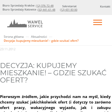
Biuro Sprzedaży Kraków
(12) 376-72-48
Sekretariat
Kontakt
Biuro Sprzedaży Katowice
(32) 441-61-48
(12) 431 83 00
Strona główna
Aktualności
Decyzja: kupujemy mieszkanie! – gdzie szukać ofert?
23.11.2012
DECYZJA: KUPUJEMY
MIESZKANIE! – GDZIE SZUKAĆ
OFERT?
Pierwszym źródłem, jakie przychodzi nam na myśl, kiedy
chcemy szukać jakichkolwiek ofert (i dotyczy to zarówno
ofert pracy, wakacyjnego wyjazdu, jak i zakupu