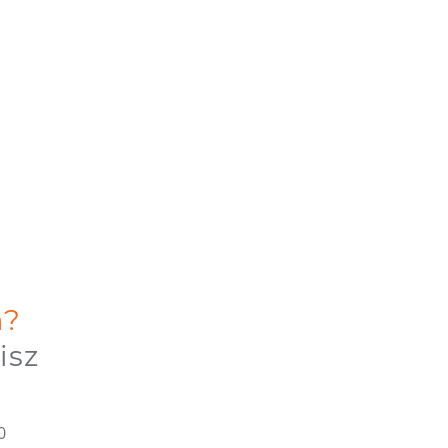
a?
isz
0