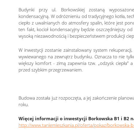
Budynki przy ul. Borkowskiej zostaną wyposażo
kondensacyjną. W odróżnieniu od tradycyjnego kotła, te
ciepło z uwalnianych do atmosfery spalin, które jest p
ten fakt, kocioł kondensacyjny będzie oszczędniejszy od
wysoką niezawodnością i bezpieczeństwem produkcji ciep
W inwestycji zostanie zainstalowany system rekuperacji,
wywiewanego na zewnątrz budynku. Oznacza to nie tylko 
większy komfort - zimą zapewnia tzw. „odzysk ciepła” a
przed szybkim przegrzewaniem.
Budowa została już rozpoczęta, a jej zakończenie planowa
roku.
Więcej informacji o inwestycji Borkowska B1 i B2 n
http://www.taniemieszkania.pl/oferta/pokaz/borkowska-b