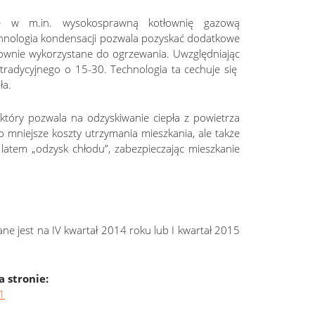
ne w m.in. wysokosprawną kotłownię gazową
chnologia kondensacji pozwala pozyskać dodatkowe
onownie wykorzystane do ogrzewania. Uwzględniając
 tradycyjnego o 15-30. Technologia ta cechuje się
ła.
 który pozwala na odzyskiwanie ciepła z powietrza
mniejsze koszty utrzymania mieszkania, ale także
 latem „odzysk chłodu”, zabezpieczając mieszkanie
ne jest na IV kwartał 2014 roku lub I kwartał 2015
a stronie:
1