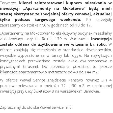
Torwarze,
klienci zainteresowani kupnem mieszkania w
inwestycji „Apartamenty na Mokotowie” będą mieli
szansę skorzystać ze specjalnej oferty cenowej, aktualnej
tylko podczas targowego weekendu.
Po szczegóły
zapraszamy do stoiska nr.6 w godzinach od 10 do 17.
„Apartamenty na Mokotowie” to ekskluzywny budynek mieszkalny
zlokalizowany przy ul. Rolnej 179 w Warszawie.
Inwestycja
została oddana do użytkowania we wrześniu br. roku.
W
ofercie znajdują się mieszkania w standardzie deweloperskim,
wszystkie wyposażone są w tarasy lub loggie. Na najwyższych
kondygnacjach przewidziane zostały lokale dwupoziomowe z
prywatnymi tarasami. Do sprzedania pozostało tu jeszcze
kilkanaście apartamentów o metrażach: od 40 do 144 m2.
W ofercie Wawel Service znajdziecie Państwo również 3 i 4
pokojowe mieszkania o metrażu 72 i 90 m2 w ukończonej
inwestycji przy ulicy Świetlików 8 na warszawskim Bemowie.
Zapraszamy do stoiska Wawel Service nr 6.