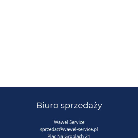
Biuro sprzedaży
Wawel Service
sprzedaz@wawel-service.pl
Plac Na Groblach 21