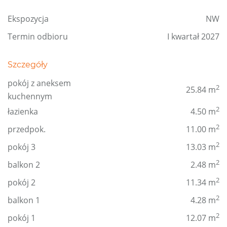
Ekspozycja
NW
Termin odbioru
I kwartał 2027
Szczegóły
pokój z aneksem
2
25.84 m
kuchennym
2
łazienka
4.50 m
2
przedpok.
11.00 m
2
pokój 3
13.03 m
2
balkon 2
2.48 m
2
pokój 2
11.34 m
2
balkon 1
4.28 m
2
pokój 1
12.07 m