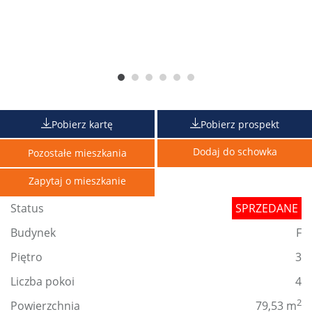
Pobierz kartę
Pobierz prospekt
Dodaj do schowka
Pozostałe mieszkania
Zapytaj o mieszkanie
Status
SPRZEDANE
Budynek
F
Piętro
3
Liczba pokoi
4
2
Powierzchnia
79,53 m