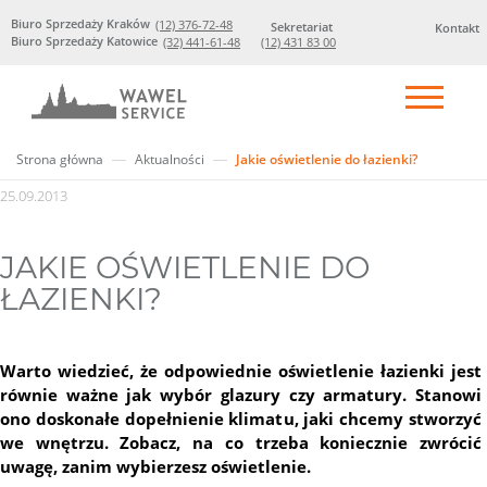
Biuro Sprzedaży Kraków
(12) 376-72-48
Sekretariat
Kontakt
Biuro Sprzedaży Katowice
(32) 441-61-48
(12) 431 83 00
Strona główna
Aktualności
Jakie oświetlenie do łazienki?
25.09.2013
JAKIE OŚWIETLENIE DO
ŁAZIENKI?
Warto wiedzieć, że odpowiednie oświetlenie łazienki jest
równie ważne jak wybór glazury czy armatury. Stanowi
ono doskonałe dopełnienie klimatu, jaki chcemy stworzyć
we wnętrzu. Zobacz, na co trzeba koniecznie zwrócić
uwagę, zanim wybierzesz oświetlenie.