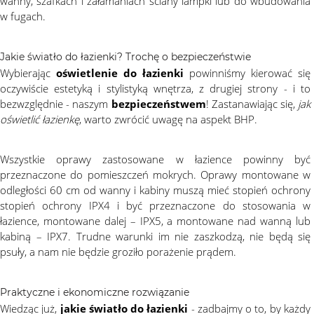
wanny, szafkach i załamaniach ściany lampki lub do wbudowania
w fugach.
Jakie światło do łazienki? Trochę o bezpieczeństwie
Wybierając
oświetlenie do łazienki
powinniśmy kierować się
oczywiście estetyką i stylistyką wnętrza, z drugiej strony - i to
bezwzględnie - naszym
bezpieczeństwem
! Zastanawiając się,
jak
oświetlić łazienkę
, warto zwrócić uwagę na aspekt BHP.
Wszystkie oprawy zastosowane w łazience powinny być
przeznaczone do pomieszczeń mokrych. Oprawy montowane w
odległości 60 cm od wanny i kabiny muszą mieć stopień ochrony
stopień ochrony IPX4 i być przeznaczone do stosowania w
łazience, montowane dalej – IPX5, a montowane nad wanną lub
kabiną – IPX7. Trudne warunki im nie zaszkodzą, nie będą się
psuły, a nam nie będzie groziło porażenie prądem.
Praktyczne i ekonomiczne rozwiązanie
Wiedząc już,
jakie światło do łazienki
- zadbajmy o to, by każdy