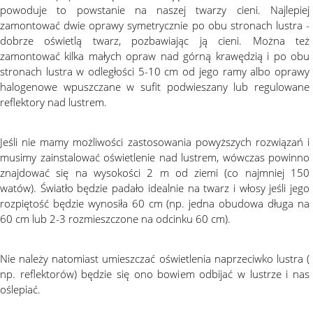
powoduje to powstanie na naszej twarzy cieni. Najlepiej
zamontować dwie oprawy symetrycznie po obu stronach lustra -
dobrze oświetlą twarz, pozbawiając ją cieni. Można też
zamontować kilka małych opraw nad górną krawędzią i po obu
stronach lustra w odległości 5-10 cm od jego ramy albo oprawy
halogenowe wpuszczane w sufit podwieszany lub regulowane
reflektory nad lustrem.
Jeśli nie mamy możliwości zastosowania powyższych rozwiązań i
musimy zainstalować oświetlenie nad lustrem, wówczas powinno
znajdować się na wysokości 2 m od ziemi (co najmniej 150
watów). Światło będzie padało idealnie na twarz i włosy jeśli jego
rozpiętość będzie wynosiła 60 cm (np. jedna obudowa długa na
60 cm lub 2-3 rozmieszczone na odcinku 60 cm).
Nie należy natomiast umieszczać oświetlenia naprzeciwko lustra (
np. reflektorów) będzie się ono bowiem odbijać w lustrze i nas
oślepiać.